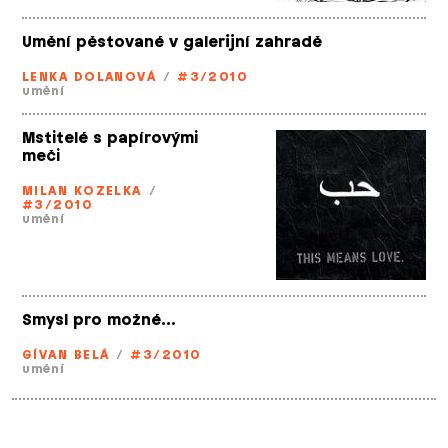
Umění pěstované v galerijní zahradě
LENKA DOLANOVÁ
/
#3/2010
umění
Mstitelé s papírovými
meči
MILAN KOZELKA
/
#3/2010
umění
Smysl pro možné…
GÍVAN BELÁ
/
#3/2010
umění