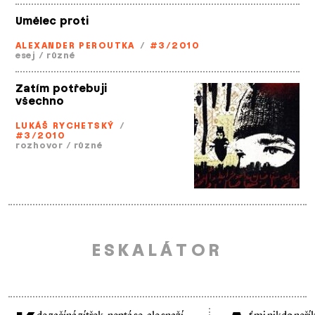
Umělec proti
ALEXANDER PEROUTKA
/
#3/2010
esej
/
různé
Zatím potřebuji
všechno
LUKÁŠ RYCHETSKÝ
/
#3/2010
rozhovor
/
různé
ESKALÁTOR