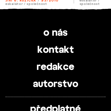
JIŘÍ G. RŮŽIČKA
/
#3/2010
eskalátor
/
eskalátor
/
společnost
společnost
o nás
kontakt
redakce
autorstvo
předplatné