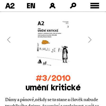
A2
Skip
to
content
Previous
Next
#3/2010
umění kritické
Dámy a pánové,někdy se to stane a člověk nabude
truchlivého dojmu, že umění a společnost, v níž se