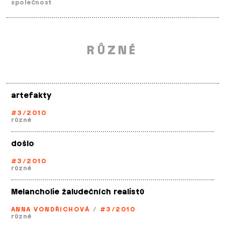
společnost
RŮZNÉ
artefakty
#3/2010
různé
došlo
#3/2010
různé
Melancholie žaludečních realistů
ANNA VONDŘICHOVÁ
/
#3/2010
různé