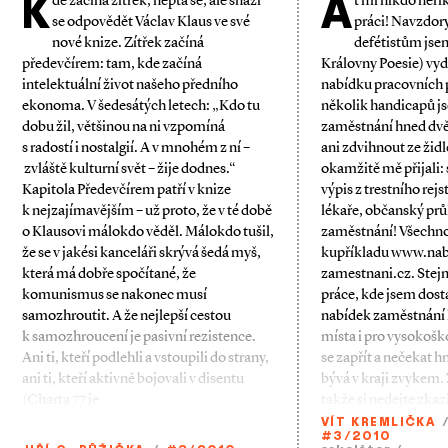
K
A
de začíná zítřek, neptá se, ale snaží
ť mi nikdo neří
se odpovědět Václav Klaus ve své
práci! Navzdo
nové knize. Zítřek začíná
defétistům jse
předevčírem: tam, kde začíná
Královny Poesie) vy
intelektuální život našeho předního
nabídku pracovních př
ekonoma. V šedesátých letech: „Kdo tu
několik handicapů j
dobu žil, většinou na ni vzpomíná
zaměstnání hned dvě
s radostí i nostalgií. A v mnohém z ní –
ani zdvihnout ze židl
zvláště kulturní svět – žije dodnes.“
okamžitě mě přijali: 
Kapitola Předevčírem patří v knize
výpis z trestního rejs
k nejzajímavějším – už proto, že v té době
lékaře, občanský prů
o Klausovi málokdo věděl. Málokdo tušil,
zaměstnání! Všechno
že se v jakési kanceláři skrývá šedá myš,
kupříkladu www.nab
která má dobře spočítané, že
zamestnani.cz. Stejn
komunismus se nakonec musí
práce, kde jsem dost
samozhroutit. A že nejlepší cestou
nabídek zaměstnání h
k samozhroucení je pasivní rezistence.
místa i pro vysokoško
Ani ti, kteří podlehli a vstoupili do strany,
se zapřít a nečekat h
ani ti, kteří aktivně bojovali v disentu
bývá v kraji zvykem.
(Charta 77 je
takže si nedejte zkaz
VÍT KREMLIČKA
#3/2010