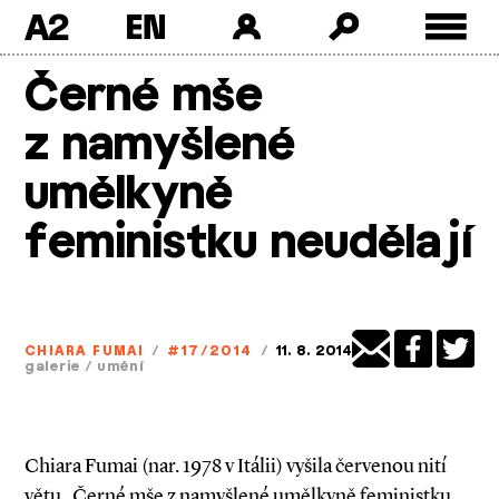
A2
Skip
Černé mše
to
content
z namyšlené
umělkyně
feministku neudělají
CHIARA FUMAI
/
#17/2014
/
11. 8. 2014
galerie
/
umění
Chiara Fumai (nar. 1978 v Itálii) vyšila červenou nití
větu „Černé mše z namyšlené umělkyně feministku