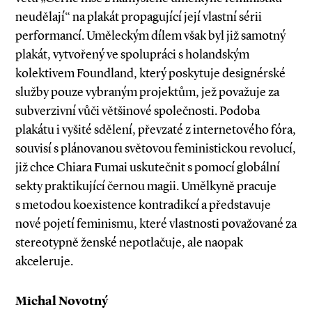
neudělají“ na plakát propagující její vlastní sérii
performancí. Uměleckým dílem však byl již samotný
plakát, vytvořený ve spolupráci s holandským
kolektivem Foundland, který poskytuje designérské
služby pouze vybraným projektům, jež považuje za
subverzivní vůči většinové společnosti. Podoba
plakátu i vyšité sdělení, převzaté z internetového fóra,
souvisí s plánovanou světovou feministickou revolucí,
již chce Chiara Fumai uskutečnit s pomocí globální
sekty praktikující černou magii. Umělkyně pracuje
s metodou koexistence kontradikcí a představuje
nové pojetí feminismu, které vlastnosti považované za
stereotypně ženské nepotlačuje, ale naopak
akceleruje.
Michal Novotný