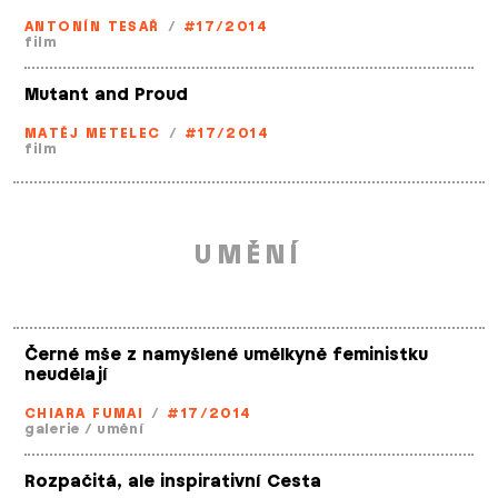
ANTONÍN TESAŘ
/
#17/2014
film
Mutant and Proud
MATĚJ METELEC
/
#17/2014
film
UMĚNÍ
Černé mše z namyšlené umělkyně feministku
neudělají
CHIARA FUMAI
/
#17/2014
galerie
/
umění
Rozpačitá, ale inspirativní Cesta