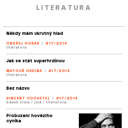
LITERATURA
Někdy mám ukrutný hlad
ONDŘEJ HORÁK
/
#17/2014
literatura
Jak se stát superhrdinou
MATOUŠ HRDINA
/
#17/2014
literatura
Bez názvu
VINCENT COCHETEL
/
#17/2014
báseň čísla
/
jiné
/
literatura
Probuzení hovězího
cynika