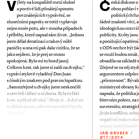
V
Č
ýlety na koupaliště mezi slušné
eská diskuse 
a poctivé lidi přinášejí spoustu
obou pohlaví v
povznášejících vyprávění, se
politických fu
slunečními paprsky se totiž vyplavuje
řádné znalosti věci, a 
nejen moře potu, ale v mnoha případech
ideologickou rozcvič
i příběhy, které napsal sám život. „Jednou
publicity. Kvóty jsou 
jsem dělal deratizaci u takový nóbl
a ponižující opatřen
paničky a ona mi pak dala vizitku, že se
z ODS nechce být žá
jako sejdem, že je prej se mnou
se muži budou smát,
spokojená. Bylo mi to hned jasný.
obsadila na základě 
Celkem kost, tak jsme si zašli na dvojku,“
Zřejmě se za něj sty
vypráví stylově vyladěný Don Juan
argumentem odpůrců
s čínským znakem pod pravou lopatkou.
„přirozenost“. Býval
„Samozřejmě u dvojky jsme neskončili
ministryně obrany K
a otevřeli i láhev u ní doma. Byla to fakt
napsala, že politika
kost, a pěkně divoká,“ libuje si. „Když mi
bitevním polem, na 
to dělala pusou, tak mě normálně hryzla.
suverenitu, strategi
Ale nejen
jít do konfliktu, sch
negativní reakce okolí
nejsou časté ženské 
nejlépe ví,
JAN GRUBER
/
#17/2014