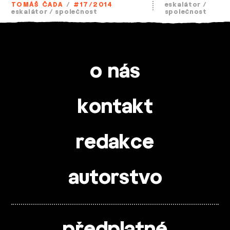
TOMÁŠ ČADA
/
#17/2014
eskalátor
/
eskalátor
/
společnost
společnost
o nás
kontakt
redakce
autorstvo