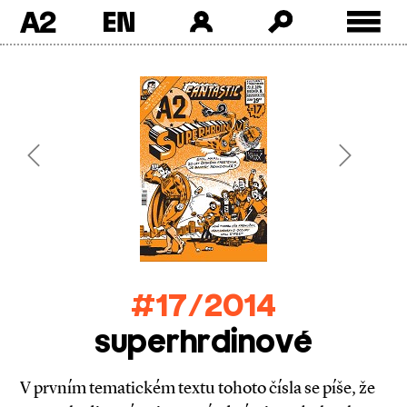
A2
Skip
to
content
Previous
Next
#17/2014
superhrdinové
V prvním tematickém textu tohoto čísla se píše, že