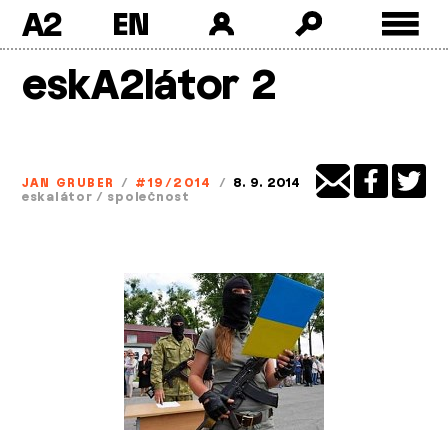
A2
Skip
eskA2látor 2
to
content
JAN GRUBER
/
#19/2014
/
8. 9. 2014
eskalátor
/
společnost