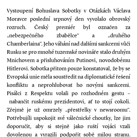
Vystoupení Bohuslava Sobotky v Otázkách Václava
Moravce poslední srpnový den vyvolalo obrovský
rozruch. Český premiér byl označen za
„nebezpečného zbabělce“ a „druhého
Chamberlaina“. Jeho váhání nad dalšími sankcemi vůči
Rusku se pro mnohé tuzemské novináře stalo druhým
Mnichovem a přisluhováním Putinovi, novodobému
Hitlerovi. Sobotka přitom pouze konstatoval, že by se
Evropská unie měla soustředit na diplomatické řešení
konfliktu a neprohlubovat ho novými sankcemi.
Pisálci z Respektu volali po rozhodném gestu –
nabančit ruskému prezidentovi, ať to stojí cokoli.
Zřejmě je už omrzely „přestřelky v newsroomu“.
Potřebují­li uspokojit své válečnické choutky, lze jim
doporučit, aby si stejně jako ruští vojáci vzali
dovolenou a vyrazili podpořit sobě milou stranu.