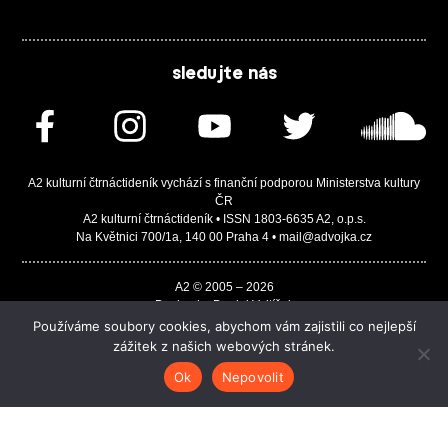
sledujte nás
A2 kulturní čtrnáctideník vychází s finanční podporou Ministerstva kultury
ČR
A2 kulturní čtrnáctideník • ISSN 1803-6635 A2, o.p.s.
Na Květnici 700/1a, 140 00 Praha 4 • mail@advojka.cz
A2 © 2005 – 2026
Design by Daniel Vojtíšek
Built by JASA-IT & ChSoft
Používáme soubory cookies, abychom vám zajistili co nejlepší
zážitek z našich webových stránek.
Ok
Nepovolit