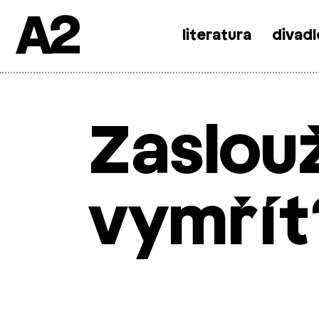
A2
literatura
divadl
Skip
to
content
Zaslouž
vymřít