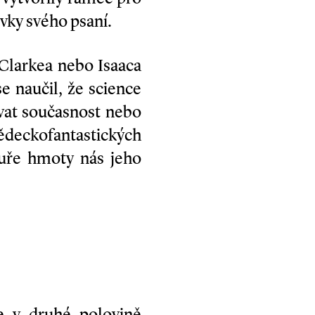
rvky svého psaní.
 Clarkea nebo Isaaca
e naučil, že science
vat současnost nebo
vědeckofantastických
tuře hmoty nás jeho
e v druhé polovině