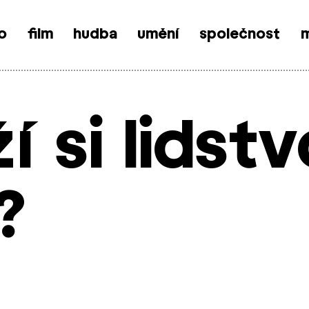
o
film
hudba
umění
společnost
m
í si lidstv
?