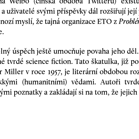
ina Weibo (čínská obdoba Twitteru) existu
a uživatelé svými příspěvky dál rozšiřují její
mnozí myslí, že tajná organizace ETO z
Problém
e.
lný úspěch ještě umocňuje povaha jeho děl. 
 tvrdé science fiction. Tato škatulka, již po
r Miller v roce 1957, je literární obdobou r
kými (humanitními) vědami. Autoři tvrdé s
mi poznatky a zakládají si na tom, že jejich 