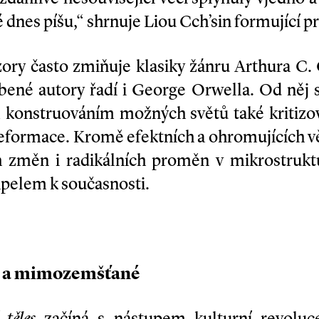
é dnes píšu,“ shrnuje Liou Cch’­sin formující p
zory často zmiňuje klasiky žánru Arthura C.
ené autory řadí i George Orwella. Od něj s
m konstruováním možných světů také kritizo
deformace. Kromě efektních a ohromujících 
h změn i radikálních proměn v mikrostruk
apelem k současnosti.
e a mimozemšťané
 těles
začíná s nástupem kulturní revoluc