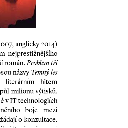
2007, anglicky 2014)
m nejprestižnějšího
ší román.
Problém tří
nesou názvy
Temný les
literárním hitem
půl milionu výtisků.
é v IT technologiích
enčního boje mezi
ádají o konzultace.