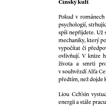
Čínský kult
Pokud v románech 
psychologií, strhují
spíš nepřijdete. U
mechaniky, který pop
vypočítat či předpo
ovlivňují. V knize 
života a smrti pr
v souhvězdí Alfa Cen
předtím, než dojde 
Liou Cch’­sin vyst
energii a stále pracu