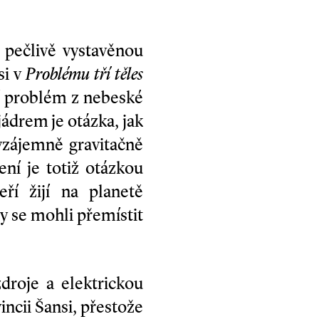
pečlivě vystavěnou
si v
Problému tří těles
í problém z nebeské
jádrem je otázka, jak
 vzájemně gravitačně
ení je totiž otázkou
ří žijí na planetě
by se mohli přemístit
droje a elektrickou
incii Šan­si, přestože