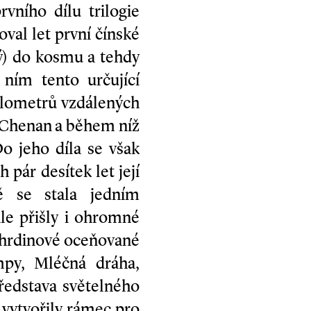
vního dílu trilogie
oval let první čínské
ý) do kosmu a tehdy
ním tento určující
 kilometrů vzdálených
i Che­nan a během níž
o jeho díla se však
 pár desítek let její
ě se stala jedním
le přišly i ohromné
i hrdinové oceňované
mpy, Mléčná dráha,
ředstava světelného
 vytvořily rámec pro