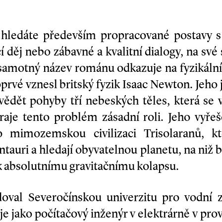
hledáte především propracované postavy s 
cí děj nebo zábavné a kvalitní dialogy, na své 
ž samotný název románu odkazuje na fyzikáln
rvé vznesl britský fyzik Isaac Newton. Jeho 
vědět pohyby tří nebeských těles, která se
hraje tento problém zásadní roli. Jeho vyřeš
o mimozemskou civilizaci Trisolaranů, kte
tauri a hledají obyvatelnou planetu, na niž 
k absolutnímu gravitačnímu kolapsu.
udoval Severočínskou univerzitu pro vodní z
je jako počítačový inženýr v elektrárně v prov