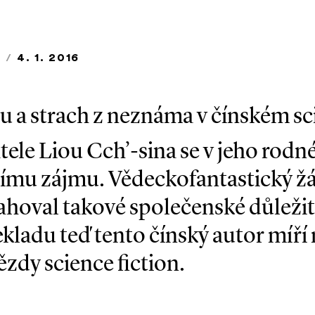
6
/
4. 1. 2016
 a strach z neznáma v čínském sci­
ele Liou Cch’­-sina se v jeho rodné
mu zájmu. Vědeckofantastický žá
hoval takové společenské důležit
kladu teď tento čínský autor míří
zdy science fiction.