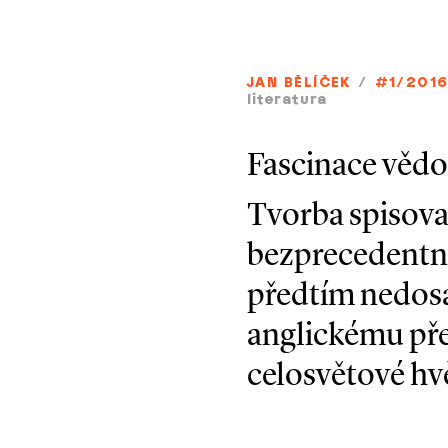
JAN BĚLÍČEK
/
#1/201
literatura
Fascinace vědou
Tvorba spisovat
bezprecedentní
předtím nedosa
anglickému pře
celosvětové hvě