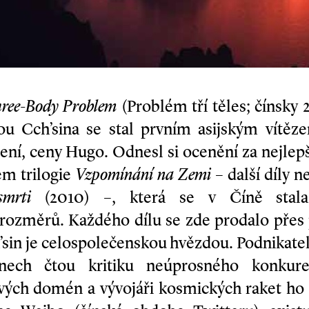
ree-Body Problem
(Problém tří těles; čínsky 
ou Cch’­sina se stal prvním asijským vítěze
ní, ceny Hugo. Odnesl si ocenění za nejlep
em trilogie
Vzpomínání na Zemi
– další díly 
mrti
(2010) –, která se v Číně stala 
rozměrů. Každého dílu se zde prodalo přes 
’­sin je celospolečenskou hvězdou. Podnikatel
ech čtou kritiku neúprosného konkur
vých domén a vývojáři kosmických raket ho ž