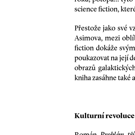
science fiction, kter
Přestože jako své v
Asimova, mezi oblíb
fiction dokáže svý
poukazovat na její 
obrazů galaktickýc
kniha zasáhne také 
Kulturní revoluc
Román
Problém tří