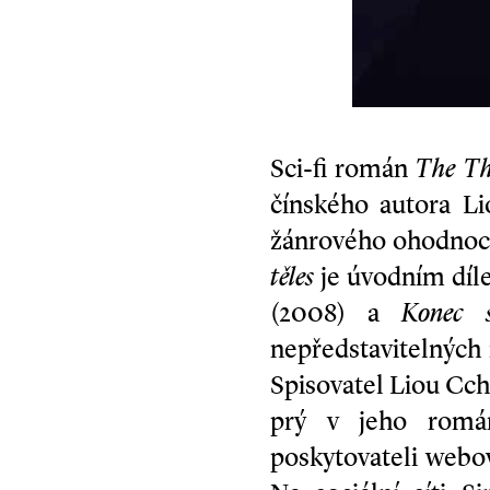
Sci­-fi román
The Th
čínského autora Li
žánrového ohodnoce
těles
je úvodním díl
(2008) a
Konec s
nepředstavitelných 
Spisovatel Liou Cch
prý v jeho román
poskytovateli webo