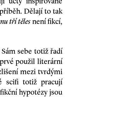
jí účty inspirované
 příběh. Dělají to tak
u tří těles
není fikcí,
Sám sebe totiž řadí
prvé použil literární
ozlišení mezi tvrdými
ci­fi totiž pracují
fikční hypotézy jsou