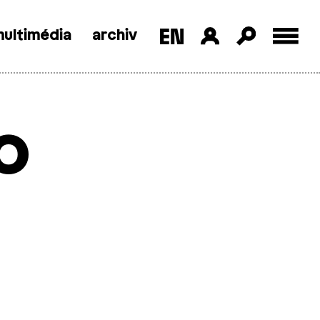
ultimédia
archiv
o