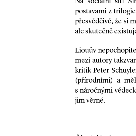
Na sociální síti S
postavami z trilogie 
přesvědčivě, že si 
ale skutečně existuj
Liouův nepochopite
mezi autory takzvané
kritik Peter Schuyle
(přírodními) a měk
s náročnými vědecký
jim věrné.