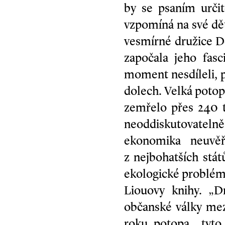
by se psaním určit
vzpomíná na své děts
vesmírné družice D
započala jeho fas
moment nesdíleli, pr
dolech. Velká potopa
zemřelo přes 240 t
neoddiskutovatelně o
ekonomika neuvěř
z nejbohatších stá
ekologické problémy
Liouovy knihy. „D
občanské války mez
roku, potopa… tyto 