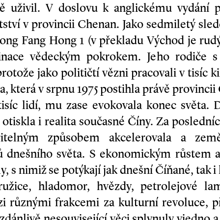
ě uživil. V doslovu k anglickému vydání pr
tví v provincii Che­nan. Jako sedmiletý sled
ong Fang Hong 1 (v překladu Východ je rud
cinace vědeckým pokrokem. Jeho rodiče s 
otože jako političtí vězni pracovali v tisíc
, která v srpnu 1975 postihla právě provinci
isíc lidí, mu zase evokovala konec světa. D
tiskla i realita současné Číny. Za posledních
itelným způsobem akcelerovala a zem
tů dnešního světa. S ekonomickým růstem a
, s nimiž se potýkají jak dnešní Číňané, tak 
ružice, hladomor, hvězdy, petrolejové la
i různými frakcemi za kulturní revoluce, p
zdánlivě nesouvisející věci splynuly vjedno a