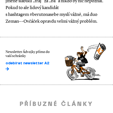
jméně slabiku „fraj“ za „ba“ a nikdo by nic nepoznal.
Pokud to ale lidový kandidát
s hashtagem #berutonasebe myslí vážně, má duo
Zeman–­­­­–Ovčáček opravdu velmi vážný problém.
Newsletter Ádvojky přímo do
vaší schránky
odebírat newsletter A2
PŘÍBUZNÉ ČLÁNKY