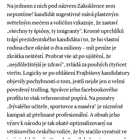
Na jednom z nich pod názvem Zakuklence sem
nepustíme! kandidát sugestivně mává plastovým
světelným mečem a voličům vzkazuje, že zastaví
„všechny ty špióny, ty imigranty“. Kromě uprchlíků
trápí prezidentského kandidáta i to, že ho vlastní
rodina chce okrást o dva miliony – mít peníze je
zkrátka neštěstí. Probrat vše až po ujištění, že
„nejdůležitější je zdraví“, zvládá za pouhých čtyřicet
vteřin. Logicky se po ohlášení Frajbišovy kandidatury
objevily pochybnosti o tom, jestli nejde jen o velmi
povedený trolling. Správce jeho facebookového
profilu to však vehementně popírá. Na poměry
„bývalého učitele, sportovce a maséra“ je nicméně
kampaň až přehnaně profesionální. A obsah jeho
výzev k národu je tak okatě optimalizovaný na
většinového českého voliče, že by stačilo vyměnit ve