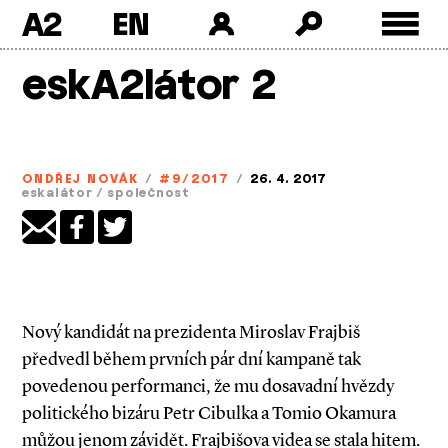
A2
Skip
eskA2látor 2
to
content
ONDŘEJ NOVÁK
/
#9/2017
/
26. 4. 2017
eskalátor
/
společnost
Nový kandidát na prezidenta Miroslav Frajbiš
předvedl během prvních pár dní kampaně tak
povedenou performanci, že mu dosavadní hvězdy
politického bizáru Petr Cibulka a Tomio Okamura
můžou jenom závidět. Frajbišova videa se stala hitem.