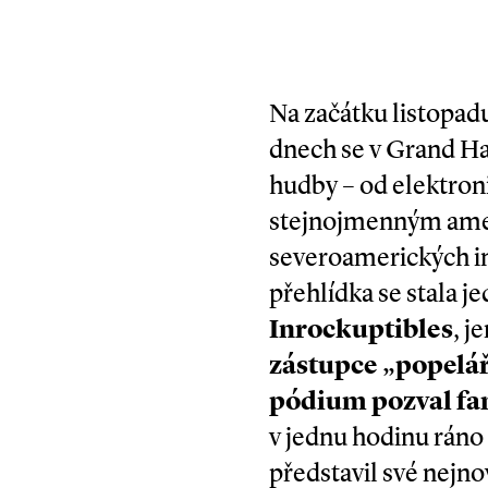
Na začátku listopadu
dnech se v Grand Hal
hudby – od elektronic
stejnojmenným amer
severoamerických in
přehlídka se stala 
Inrockup­tibles
, j
zástupce „popelář
pódium pozval fano
v jednu hodinu ráno
představil své nejn