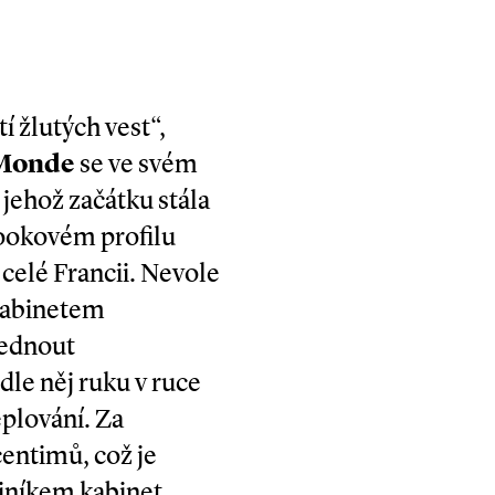
í žlutých vest“,
Monde
se ve svém
 jehož začátku stála
bookovém profilu
 celé Francii. Nevole
 kabinetem
vednout
le něj ruku v ruce
plování. Za
centimů, což je
viníkem kabinet