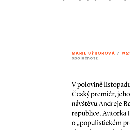
MARIE SÝKOROVÁ
/
#2
společnost
V polovině listopad
Český premiér, jeho 
návštěvu Andreje Ba
republice. Autorka 
o „populistickém pr