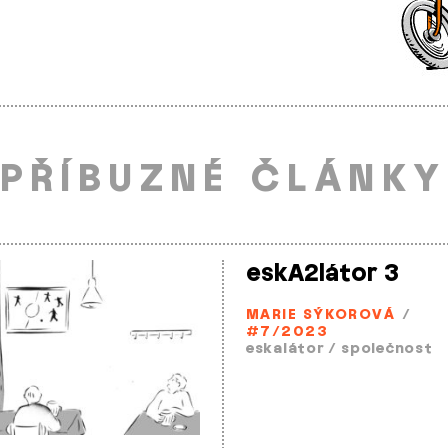
PŘÍBUZNÉ ČLÁNKY
eskA2látor 3
MARIE SÝKOROVÁ
/
#7/2023
eskalátor
/
společnost