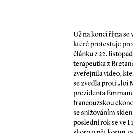
Už na konci října se 
které protestuje pr
článku z 22. listopa
terapeutka z Bretan
zveřejnila video, kt
se zvedla proti „lo
prezidenta Emmanue
francouzskou ekonom
se snižováním sklen
poslední rok se ve F
skoro o pět korun za