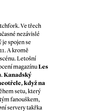
itchfork. Ve třech
oučasné nezávislé
ý je spojen se
11. A kromě
 scénu. Letošní
dnocení magazínu
Les
a.
Kanadský
eotřele, když na
hem setu, který
letým fanouškem,
ní servery takřka