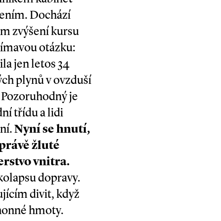
řením. Dochází
kem zvýšení kursu
ajímavou otázku:
la jen letos 34
ých plynů v ovzduší
. Pozoruhodný je
ní třídu a lidi
ní.
Nyní se hnutí,
právě žluté
erstvo vnitra.
 kolapsu dopravy.
jícím divit, když
honné hmoty.