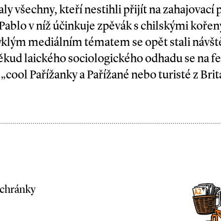
ly všechny, kteří nestihli přijít na zahajovací
Pablo v níž účinkuje zpěvák s chilskými kořen
lým mediálním tématem se opět stali návště
ěkud laického sociologického odhadu se na fe
„cool Pařížanky a Pařížané nebo turisté z Brit
schránky