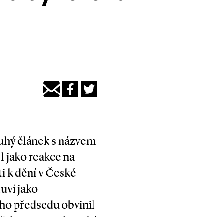
uhý článek s názvem
l jako reakce na
i k dění v České
uví jako
ého předsedu obvinil