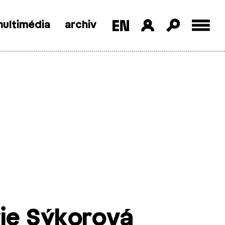
ultimédia
archiv
ie ­Sýkorová