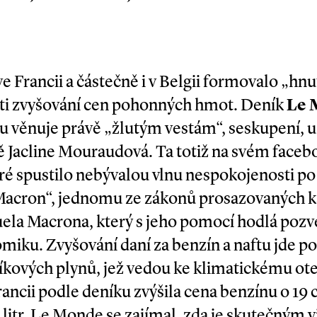
ve Francii a částečně i v Belgii formovalo „hnut
oti zvyšování cen pohonných hmot. Deník
Le 
du věnuje právě „žlutým vestám“, seskupení, u
ě Jacline Mouraudová. Ta totiž na svém face
eré spustilo nebývalou vlnu nespokojenosti po
i Macron“, jednomu ze zákonů prosazovaných
la Macrona, který s jeho pomocí hodlá poz
iku. Zvyšování daní za benzín a naftu jde pod
íkových plynů, jež vedou ke klimatickému ote
rancii podle deníku zvýšila cena benzínu o 19 
 litr. Le Monde se zajímal, zda je skutečným 