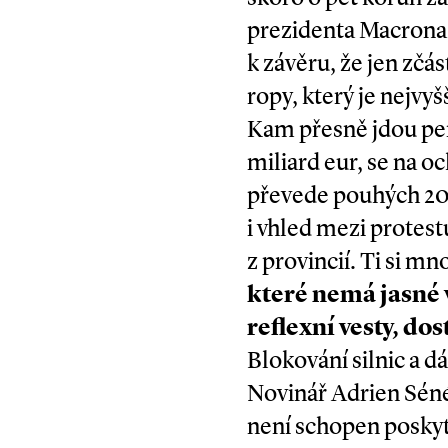
prezidenta Macrona,
k závěru, že jen zčá
ropy, který je nejvy
Kam přesně jdou pení
miliard eur, se na o
převede pouhých 20 
i vhled mezi protestu
z provincií. Ti si m
které nemá jasné 
reflexní vesty, do
Blokování silnic a d
Novinář Adrien Sénéc
není schopen posky