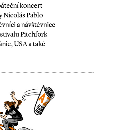
 páteční koncert
y Nicolás Pablo
vníci a návštěvnice
stivalu Pitchfork
ánie, USA a také