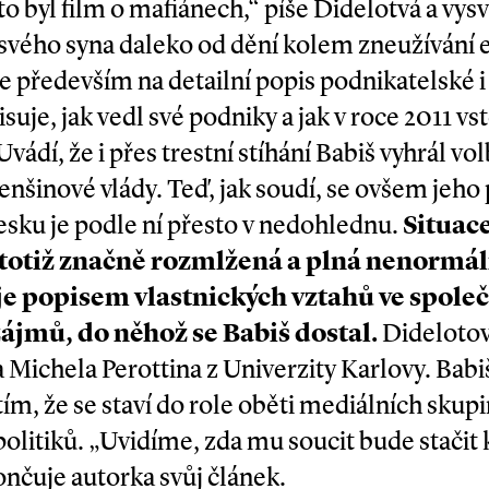
 to byl film o mafiánech,“ píše Didelotvá a vys
 svého syna daleko od dění kolem zneužívání 
 především na detailní popis podnikatelské i 
uje, jak vedl své podniky a jak v roce 2011 vst
dí, že i přes trestní stíhání Babiš vyhrál vol
nšinové vlády. Teď, jak soudí, se ovšem jeho 
esku je podle ní přesto v nedohlednu.
Situac
e totiž značně rozmlžená a plná nenormál
e popisem vlastnických vztahů ve společ
ájmů, do něhož se Babiš dostal.
Didelotov
a Michela Perotti­­na z Univerzity Karlovy. Babi
tím, že se staví do role oběti mediálních skup
litiků. „Uvidíme, zda mu soucit bude stačit k
nčuje autorka svůj článek.