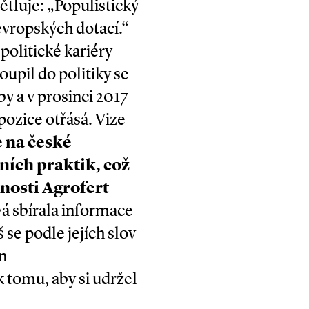
větluje: „Populistický
evropských dotací.“
politické kariéry
oupil do politiky se
by a v prosinci 2017
pozice otřásá. Vize
e na české
ních praktik, což
nosti Agrofert
á sbírala informace
š se podle jejích slov
in
 tomu, aby si udržel