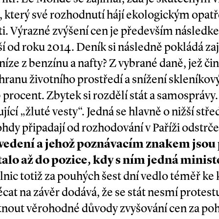
 který své rozhodnutí hájí ekologickým opat
sti. Výrazné zvýšení cen je především násled
šší od roku 2014. Deník si následně pokládá z
ze z benzínu a nafty? Z vybrané daně, jež čini
chranu životního prostředí a snížení skleníkov
procent. Zbytek si rozdělí stát a samosprávy
jící „žluté vesty“. Jedná se hlavně o nižší střed
nohdy připadají od rozhodování v Paříži odstrče
vedení a jehož poznávacím znakem jsou 
stalo až do pozice, kdy s ním jedná minist
álnic totiž za pouhých šest dní vedlo téměř ke
at na závěr dodává, že se stát nesmí protestu
tnout věrohodné důvody zvyšování cen za po