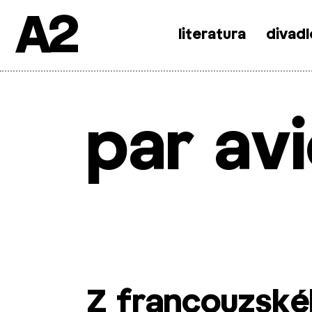
A2
literatura
divadl
Skip
to
content
par av
Z francouzskéh