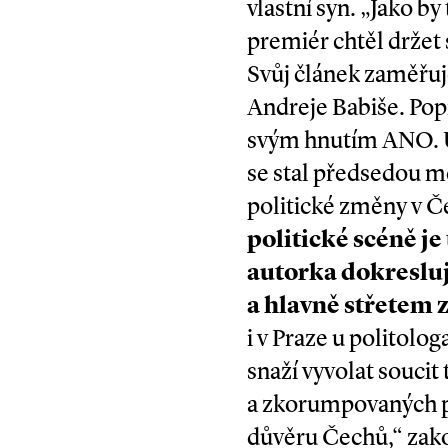
vlastní syn. „Jako by
premiér chtěl držet
Svůj článek zaměřuje
Andreje Babiše. Popis
svým hnutím ANO. Uvá
se stal předsedou me
politické změny v Č
politické scéně j
autorka dokresluj
a hlavně střetem z
i v Praze u politolog
snaží vyvolat soucit 
a zkorumpovaných po
důvěru Čechů,“ zako