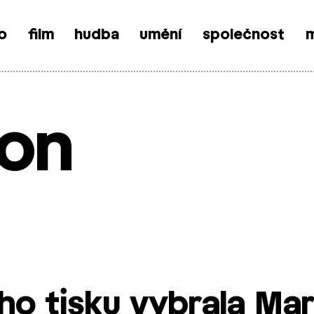
o
film
hudba
umění
společnost
m
ion
o tisku vybrala Mar