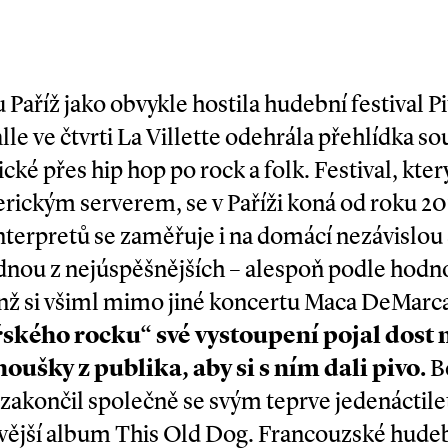
 Paříž jako obvykle hostila hudební festival P
le ve čtvrti La Villette odehrála přehlídka s
ké přes hip hop po rock a folk. Festival, kter
ickým serverem, se v Paříži koná od roku 20
terpretů se zaměřuje i na domácí nezávislou
jednou z nejúspěšnějších – alespoň podle ho
enž si všiml mimo jiné koncertu Maca DeMarc
ského rocku“ své vystoupení pojal dost n
ušky z publika, aby si s ním dali pivo.
Bě
 zakončil společně se svým teprve jedenácti
ovější album This Old Dog. Francouzské hudeb