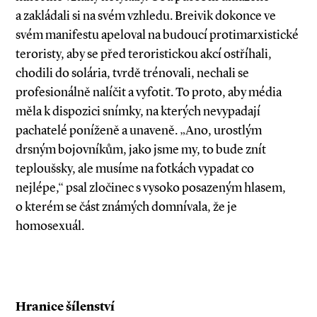
a zakládali si na svém vzhledu. Breivik dokonce ve
svém manifestu apeloval na budoucí protimarxistické
teroristy, aby se před teroristickou akcí ostříhali,
chodili do solária, tvrdě trénovali, nechali se
profesionálně nalíčit a vyfotit. To proto, aby média
měla k dispozici snímky, na kterých nevypadají
pachatelé poníženě a unaveně. „Ano, urostlým
drsným bojovníkům, jako jsme my, to bude znít
teploušsky, ale musíme na fotkách vypadat co
nejlépe,“ psal zločinec s vysoko posazeným hlasem,
o kterém se část známých domnívala, že je
homosexuál.
Hranice šílenství