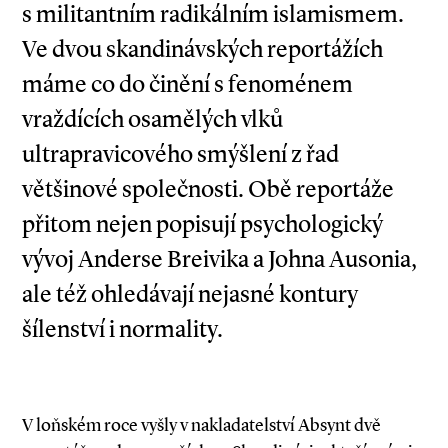
s militantním radikálním islamismem.
Ve dvou skandinávských reportážích
máme co do činění s fenoménem
vraždících osamělých vlků
ultrapravicového smýšlení z řad
většinové společnosti. Obě reportáže
přitom nejen popisují psychologický
vývoj Anderse Breivika a Johna Ausonia,
ale též ohledávají nejasné kontury
šílenství i normality.
V loňském roce vyšly v nakladatelství Absynt dvě