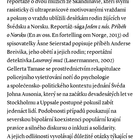
reportáže o dvou mužích ze Skandinávie, kteří svými
rasisticky či ultrapravicově motivovanými vraždami
a pokusy o vraždu ublížili desítkám rodin žijících ve
Švédsku a Norsku. Reportáž­-sága
Jeden z nás. Příběh
o Norsku
(En av oss. En fortelling om Norge, 2013) od
spisovatelky Åsne Seierstad popisuje příběh Anderse
Breivika, jeho obětí a jejich rodin; reportážní
detektivka
Laserový muž
(Lasermannen, 2002)
Gellerta Tamase se prostřednictvím rekapitulace
policejního vyšetřování noří do psychologie
a společensko­-politického kontextu jednání Švéda
Johna Ausonia, který se na začátku devadesátých let ve
Stockholmu a Uppsale postupně pokusil zabít
jedenáct lidí. Podobnosti případů poukazují na
severskou bipolární koexistenci populární krajní
pravice a silného diskursu o inkluzi a solidarity.
A jejich odlišnosti vyvolávají důležité otázky týkající se