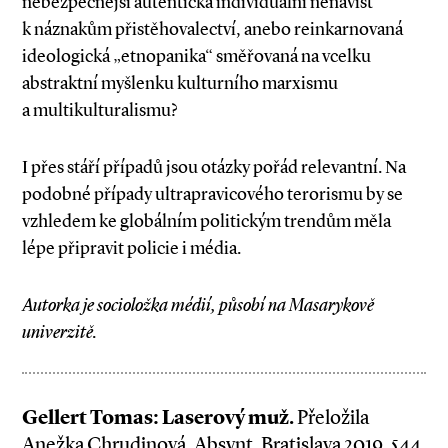
nebezpečnější autentická individuální nenávist
k náznakům přistěhovalectví, anebo reinkarnovaná
ideologická „etnopanika“ směřovaná na vcelku
abstraktní myšlenku kulturního marxismu
a multikulturalismu?
I přes stáří případů jsou otázky pořád relevantní. Na
podobné případy ultrapravicového terorismu by se
vzhledem ke globálním politickým trendům měla
lépe připravit policie i média.
Autorka je socioložka médií, působí na Masarykově
univerzitě.
Gellert Tomas: Laserový muž.
Přeložila
Anežka Chrudinová. Absynt, Bratislava 2019, 544