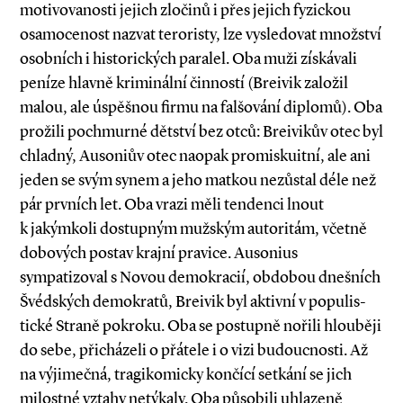
motivovanosti jejich zločinů i přes jejich fyzickou
osamocenost nazvat teroristy, lze vysledovat množství
osobních i historických paralel. Oba muži získávali
peníze hlavně kriminální činností (Breivik založil
malou, ale úspěšnou firmu na falšování diplomů). Oba
prožili pochmurné dětství bez otců: Breivikův otec byl
chladný, Ausoniův otec naopak promiskuitní, ale ani
jeden se svým synem a jeho matkou nezůstal déle než
pár prvních let. Oba vrazi měli tendenci lnout
k jakýmkoli dostupným mužským autoritám, včetně
dobových postav krajní pravice. Ausonius
sympatizoval s Novou demokracií, obdobou dnešních
Švédských demokratů, Breivik byl aktivní v populis­­
tické Straně pokroku. Oba se postupně nořili hlouběji
do sebe, přicházeli o přátele i o vizi budoucnosti. Až
na výjimečná, tragikomicky končící setkání se jich
milostné vztahy netýkaly. Oba působili uhlazeně