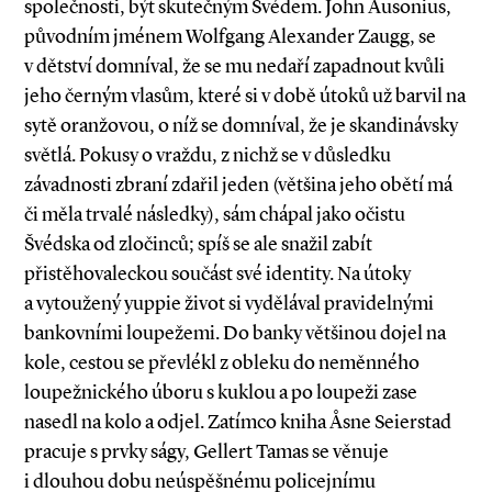
společnosti, být skutečným Švédem. John Ausonius,
původním jménem Wolfgang Alexander Zaugg, se
v dětství domníval, že se mu nedaří zapadnout kvůli
jeho černým vlasům, které si v době útoků už barvil na
sytě oranžovou, o níž se domníval, že je skandinávsky
světlá. Pokusy o vraždu, z nichž se v důsledku
závadnosti zbraní zdařil jeden (většina jeho obětí má
či měla trvalé následky), sám chápal jako očistu
Švédska od zločinců; spíš se ale snažil zabít
přistěhovaleckou součást své identity. Na útoky
a vytoužený yuppie život si vydělával pravidelnými
bankovními loupežemi. Do banky většinou dojel na
kole, cestou se převlékl z obleku do neměnného
loupežnického úboru s kuklou a po loupeži zase
nasedl na kolo a odjel. Zatímco kniha Åsne Seierstad
pracuje s prvky ságy, Gellert Tamas se věnuje
i dlouhou dobu neúspěšnému policejnímu