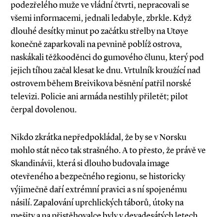
podezřelého muže ve vládní čtvrti, nepracovali se
všemi informacemi, jednali ledabyle, zbrkle. Když
dlouhé desítky minut po začátku střelby na Utøye
konečně zaparkovali na pevnině poblíž ostrova,
naskákali těžkooděnci do gumového člunu, který pod
jejich tíhou začal klesat ke dnu. Vrtulník kroužící nad
ostrovem během Breivikova běsnění patřil norské
televizi. Policie ani armáda nestihly přiletět; pilot
čerpal dovolenou.
Nikdo zkrátka nepředpokládal, že by se v Norsku
mohlo stát něco tak strašného. A to přesto, že právě ve
Skandinávii, která si dlouho budovala image
otevřeného a bezpečného regionu, se historicky
výjimečně daří extrémní pravici a s ní spojenému
násilí. Zapalování uprchlických táborů, útoky na
mešity a na ­přistěhovalce byly v devadesátých letech