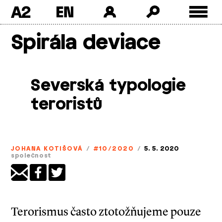
A2
Skip
Spirála deviace
to
content
Severská typologie
teroristů
JOHANA KOTIŠOVÁ
/
#10/2020
/
5. 5. 2020
společnost
Terorismus často ztotožňujeme pouze