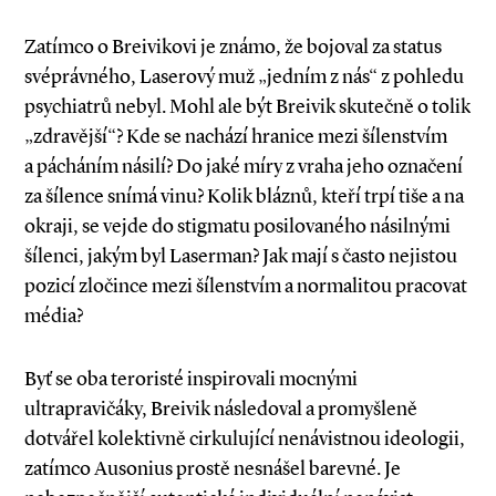
Zatímco o Breivikovi je známo, že bojoval za status
svéprávného, Laserový muž „jedním z nás“ z pohledu
psychiatrů nebyl. Mohl ale být Breivik skutečně o tolik
„zdravější“? Kde se nachází hranice mezi šílenstvím
a pácháním násilí? Do jaké míry z vraha jeho označení
za šílence snímá vinu? Kolik bláznů, kteří trpí tiše a na
okraji, se vejde do stigmatu posilovaného násilnými
šílenci, jakým byl Laserman? Jak mají s často nejistou
pozicí zločince mezi šílenstvím a normalitou pracovat
média?
Byť se oba teroristé inspirovali mocnými
ultrapravičáky, Breivik následoval a promyšleně
dotvářel kolektivně cirkulující nenávistnou ideologii,
zatímco Ausonius prostě nesnášel barevné. Je