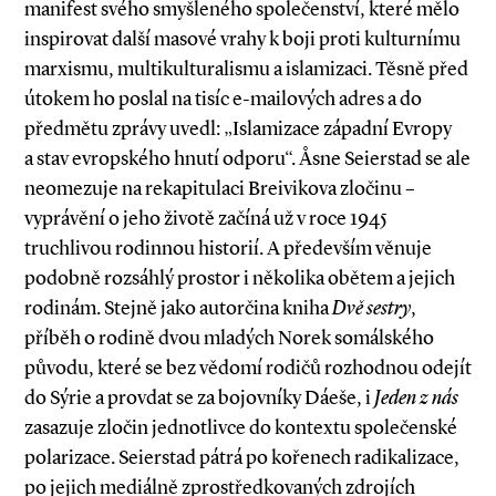
manifest svého smyšleného společenství, které mělo
inspirovat další masové vrahy k boji proti kulturnímu
marxismu, multikulturalismu a islamizaci. Těsně před
útokem ho poslal na tisíc e­-mailových adres a do
předmětu zprávy uvedl: „Islamizace západní Evropy
a stav evropského hnutí odporu“. Åsne Seierstad se ale
neomezuje na rekapitulaci Breivikova zločinu –
vyprávění o jeho životě začíná už v roce 1945
truchlivou rodinnou historií. A především věnuje
podobně rozsáhlý prostor i několika obětem a jejich
rodinám. Stejně jako autorčina kniha
Dvě sestry
,
příběh o rodině dvou mladých Norek somálského
původu, které se bez vědomí rodičů rozhodnou odejít
do Sýrie a provdat se za bojovníky Dáeše, i
Jeden z nás
zasazuje zločin jednotlivce do kontextu společenské
polarizace. Seierstad pátrá po kořenech radikalizace,
po jejich mediálně zprostředkovaných zdrojích