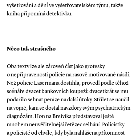
vyšetřování a dění ve vyšetřovatelském týmu, takže
kniha připomíná detektivku.
Něco tak strašného
Oba texty lze ale zároveň číst jako grotesky
o nepřipravenosti policie na rasově motivované násilí.
Než policie Lasermana dostihla, provedl podle téhož
scénáře dvacet bankovních loupeží: dvacetkrát se mu
podařilo sehnat peníze na další útoky. Střílet se naučil
na vojně, kam se dostal navzdory svým psychiatrickým
diagnózám. Hon na Breivika představoval ještě
mnohem neuvěřitelnější řetězec selhání. Policistky
a policisté od chvíle, kdy byla nahlášena přítomnost