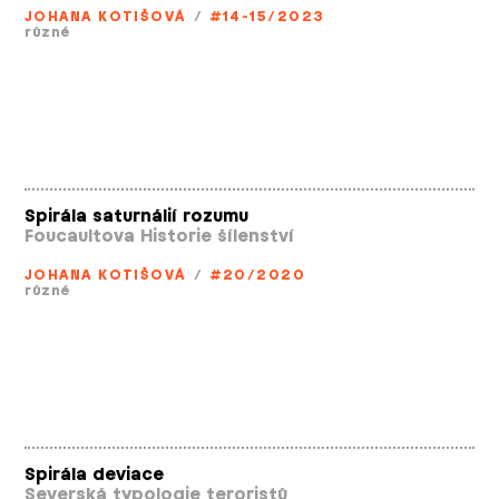
JOHANA KOTIŠOVÁ
/
#14-15/2023
různé
Spirála saturnálií rozumu
Foucaultova Historie šílenství
JOHANA KOTIŠOVÁ
/
#20/2020
různé
Spirála deviace
Severská typologie teroristů