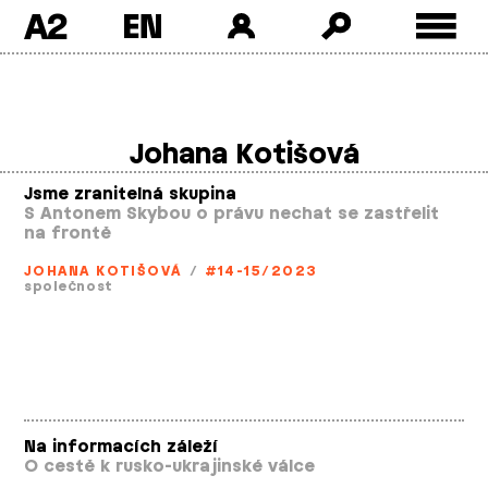
A2
Skip
to
content
Johana Kotišová
Jsme zranitelná skupina
S Antonem Skybou o právu nechat se zastřelit
na frontě
JOHANA KOTIŠOVÁ
/
#14-15/2023
společnost
Na informacích záleží
O cestě k rusko­-ukrajinské válce