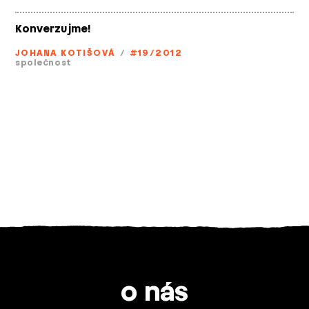
Konverzujme!
JOHANA KOTIŠOVÁ
/
#19/2012
společnost
o nás