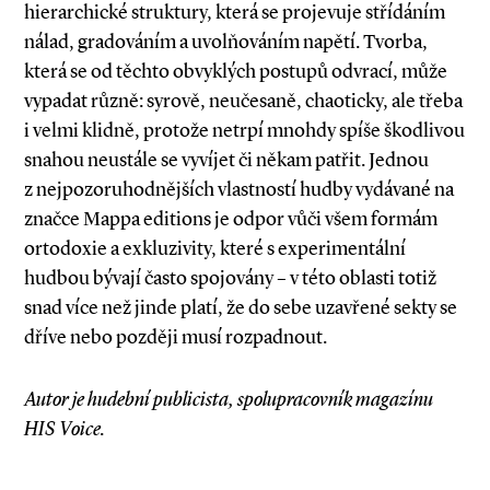
hierarchické struktury, která se projevuje střídáním
nálad, gradováním a uvolňováním napětí. Tvorba,
která se od těchto obvyklých postupů odvrací, může
vypadat různě: syrově, neučesaně, chaoticky, ale třeba
i velmi klidně, protože netrpí mnohdy spíše škodlivou
snahou neustále se vyvíjet či někam patřit. Jednou
z nejpozoruhodnějších vlastností hudby vydávané na
značce Mappa editions je odpor vůči všem formám
ortodoxie a exkluzivity, které s experimentální
hudbou bývají často spojovány – v této oblasti totiž
snad více než jinde platí, že do sebe uzavřené sekty se
dříve nebo později musí rozpadnout.
Autor je hudební publicista, spolupracovník magazínu
HIS Voice.