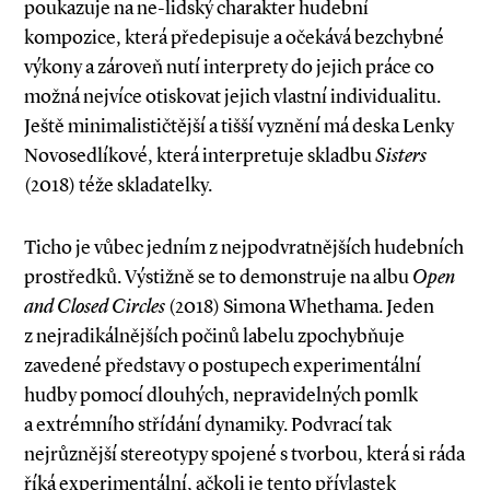
poukazuje na ne­-lidský charakter hudební
kompozice, která předepisuje a očekává bezchybné
výkony a zároveň nutí interprety do jejich práce co
možná nejvíce otiskovat jejich vlastní individualitu.
Ještě minimalističtější a tišší vyznění má deska Lenky
Novosedlíkové, která interpretuje skladbu
Sisters
(2018) téže skladatelky.
Ticho je vůbec jedním z nejpodvratnějších hudebních
prostředků. Výstižně se to demonstruje na albu
Open
and Closed Circles
(2018) Simona Whethama. Jeden
z nejradikálnějších počinů labelu zpochybňuje
zavedené představy o postupech experimentální
hudby pomocí dlouhých, nepravidelných pomlk
a extrémního střídání dynamiky. Podvrací tak
nejrůznější stereotypy spojené s tvorbou, která si ráda
říká experimentální, ačkoli je tento přívlastek