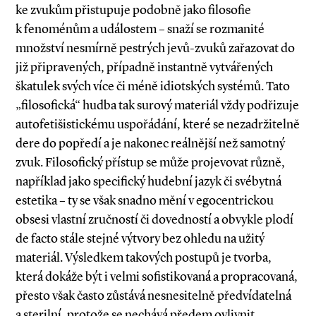
ke zvukům přistupuje podobně jako filosofie
k fenoménům a událostem – snaží se rozmanité
množství nesmírně pestrých jevů­-zvuků zařazovat do
již připravených, případně instantně vytvářených
škatulek svých více či méně idiotských systémů. Tato
„filosofická“ hudba tak surový materiál vždy podřizuje
autofetišistickému uspořádání, které se nezadržitelně
dere do popředí a je nakonec reálnější než samotný
zvuk. Filosofický přístup se může projevovat různě,
například jako specifický hudební jazyk či svébytná
estetika – ty se však snadno mění v egocentrickou
obsesi vlastní zručností či dovedností a obvykle plodí
de facto stále stejné výtvory bez ohledu na užitý
materiál. Výsledkem takových postupů je tvorba,
která dokáže být i velmi sofistikovaná a propracovaná,
přesto však často zůstává nesnesitelně předvídatelná
a sterilní, protože se nechává předem ovlivnit