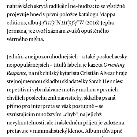
nahrávkách skrytá radikální ne­-hudba: to se výstižně
projevuje hned v první položce katalogu Mappa
editions, albu
34°111’3“N 111°95’4“W
(2016) Jepha
Jermana, jež tvoří záznam zvuků opuštěného
větrného mlýna.
Jedním z nejpozoruhodnějších – a také posluchačsky
nejpopulárnějších – titulů labelu je kazeta
Orienting
Response
, na níž chilský kytarista Cristián Alvear hraje
stejnojmennou skladbu skladatelky Sarah Hennies:
repetitivní vybrnkávané motivy mohou v prvních
chvílích poslechu znít naivisticky, skladba psaná
přímo pro interpreta se však postupně – se
vzrůstajícím množstvím „chyb“, na jejichž
nevyhnutelnosti, ale i následném přijetí je založena –
přetavuje v minimalistický klenot. Album důvtipně