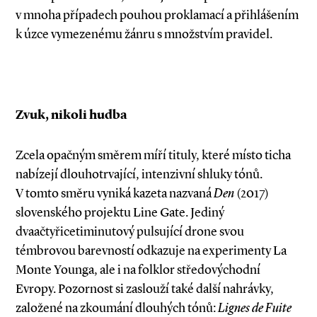
v mnoha případech pouhou proklamací a přihlášením
k úzce vymezenému žánru s množstvím pravidel.
Zvuk, nikoli hudba
Zcela opačným směrem míří tituly, které místo ticha
nabízejí dlouhotrvající, intenzivní shluky tónů.
V tomto směru vyniká kazeta nazvaná
Den
(2017)
slovenského projektu Line Gate. Jediný
dvaačtyřicetiminutový pulsující drone svou
témbrovou barevností odkazuje na experimenty La
Monte Younga, ale i na folklor středovýchodní
Evropy. Pozornost si zaslouží také další nahrávky,
založené na zkoumání dlouhých tónů:
Lignes de
­
Fuite