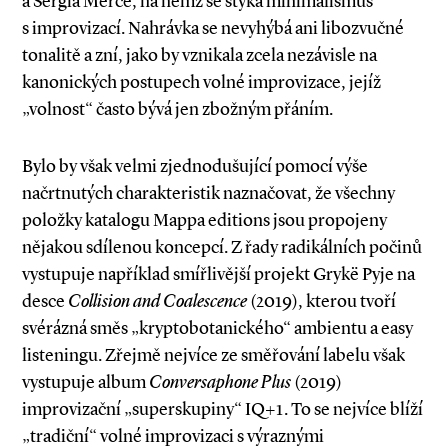
a Sergia Merce, na němž se stýká minimalismus
s improvizací. Nahrávka se nevyhýbá ani libozvučné
tonalitě a zní, jako by vznikala zcela nezávisle na
kanonických postupech volné improvizace, jejíž
„volnost“ často bývá jen zbožným přáním.
Bylo by však velmi zjednodušující pomocí výše
načrtnutých charakteristik naznačovat, že všechny
položky katalogu Mappa editions jsou propojeny
nějakou sdílenou koncepcí. Z řady radikálních počinů
vystupuje například smířlivější projekt Grykë Pyje na
desce
Collision and Coalescence
(2019), kterou tvoří
svérázná směs „kryptobotanického“ ambien­tu a easy
listeningu. Zřejmě nejvíce ze směřování labelu však
vystupuje album
Conversaphone Plus
(2019)
improvizační „superskupiny“ IQ+1. To se nejvíce blíží
„tradiční“ volné improvizaci s výraznými