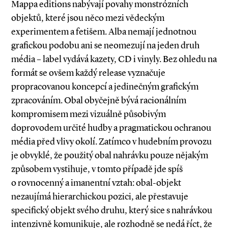
Mappa editions nabývají povahy monstrózních
objektů, které jsou něco mezi vědeckým
experimentem a fetišem. Alba nemají jednotnou
grafickou podobu ani se neomezují na jeden druh
média – label vydává kazety, CD i vinyly. Bez ohledu na
formát se ovšem každý release vyznačuje
propracovanou koncepcí a jedinečným grafickým
zpracováním. Obal obyčejně bývá racionálním
kompromisem mezi vizuál­ně působivým
doprovodem určité hudby a pragmatickou ochranou
média před vlivy okolí. Zatímco v hudebním provozu
je obvyklé, že použitý obal nahrávku pouze nějakým
způsobem vystihuje, v tomto případě jde spíš
o rovnocenný a imanentní vztah: obal­-objekt
nezaujímá hierarchickou pozici, ale přestavuje
specifický objekt svého druhu, který sice s nahrávkou
intenzivně komunikuje, ale rozhodně se nedá říct, že