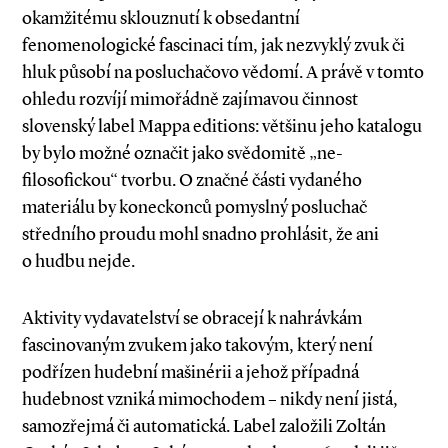
okamžitému sklouznutí k obsedantní
fenomenologické fascinaci tím, jak nezvyklý zvuk či
hluk působí na posluchačovo vědomí. A právě v tomto
ohledu rozvíjí mimořádně zajímavou činnost
slovenský label Mappa editions: většinu jeho katalogu
by bylo možné označit jako svědomitě „ne­-
filosofickou“ tvorbu. O značné části vydaného
materiálu by koneckonců pomyslný posluchač
středního proudu mohl snadno prohlásit, že ani
o hudbu nejde.
Aktivity vydavatelství se obracejí k nahrávkám
fascinovaným zvukem jako takovým, který není
podřízen hudební mašinérii a jehož případná
hudebnost vzniká mimochodem – nikdy není jistá,
samozřejmá či automatická. Label založili Zoltán