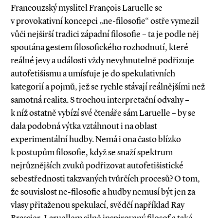
Francouzský myslitel François Laruelle se
v provokativní koncepci „ne­-filosofie“ ostře vymezil
vůči nejširší tradici západní filosofie – ta je podle něj
spoutána gestem filosofického rozhodnutí, které
reálné jevy a události vždy nevyhnutelně podřizuje
autofetišismu a umísťuje je do spekulativních
kategorií a pojmů, jež se rychle stávají reálnějšími než
samotná realita. S trochou interpretační odvahy –
k níž ostatně vybízí své čtenáře sám Laruelle – by se
dala podobná výtka vztáhnout i na oblast
experimentální hudby. Nemá i ona často blízko
k postupům filosofie, když se snaží spektrum
nejrůznějších zvuků podřizovat autofetišistické
sebestřednosti takzvaných tvůrčích procesů? O tom,
že souvislost ne­-filosofie a hudby nemusí být jen za
vlasy přitaženou spekulací, svědčí například Ray