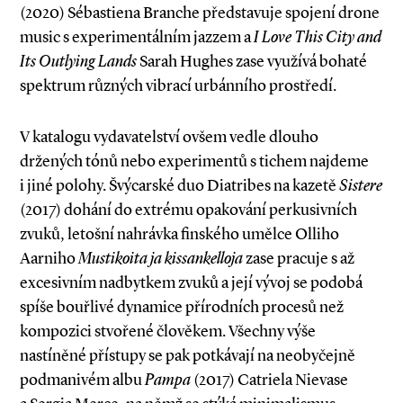
(2020) Sébastiena Branche představuje spojení drone
music s experimentálním jazzem a
I Love This City and
Its Outlying Lands
Sarah Hughes zase využívá bohaté
spektrum různých vibrací urbánního prostředí.
V katalogu vydavatelství ovšem vedle dlouho
držených tónů nebo experimentů s tichem najdeme
i jiné polohy. Švýcarské duo Diatribes na kazetě
Sistere
(2017) dohání do extrému opakování perkusivních
zvuků, letošní nahrávka finského umělce Olliho
Aarniho
Mustikoita ja kissankelloja
zase pracuje s až
excesivním nadbytkem zvuků a její vývoj se podobá
spíše bouřlivé dynamice přírodních procesů než
kompozici stvořené člověkem. Všechny výše
nastíněné přístupy se pak potkávají na neobyčejně
podmanivém albu
Pampa
(2017) Catriela Nievase