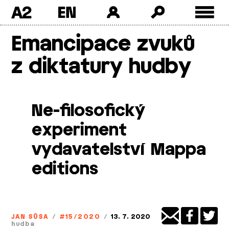
A2
Skip
Emancipace zvuků
to
content
z diktatury hudby
Ne­-filosofický
experiment
vydavatelství Mappa
editions
JAN SŮSA
/
#15/2020
/
13. 7. 2020
hudba