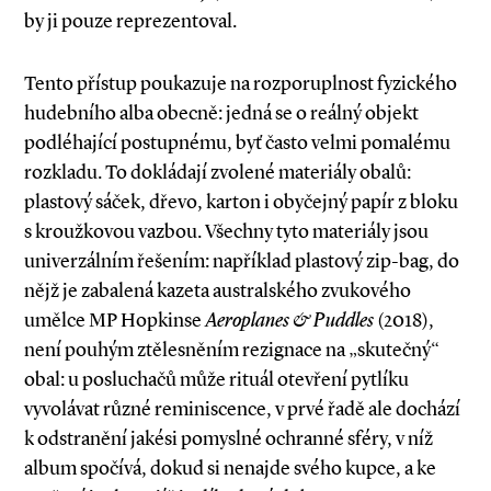
by ji pouze reprezentoval.
Tento přístup poukazuje na rozporuplnost fyzického
hudebního alba obecně: jedná se o reálný objekt
podléhající postupnému, byť často velmi pomalému
rozkladu. To dokládají zvolené materiály obalů:
plastový sáček, dřevo, karton i obyčejný papír z bloku
s kroužkovou vazbou. Všechny tyto materiály jsou
univerzálním řešením: například plastový zip­-bag, do
nějž je zabalená kazeta australského zvukového
umělce MP Hopkinse
Aeroplanes & Puddles
(2018),
není pouhým ztělesněním rezignace na „skutečný“
obal: u posluchačů může rituál otevření pytlíku
vyvolávat různé reminiscence, v prvé řadě ale dochází
k odstranění jakési pomyslné ochranné sféry, v níž
album spočívá, dokud si nenajde svého kupce, a ke