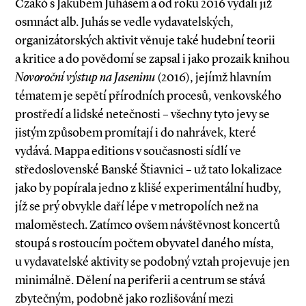
Czakó s Jakubem Juhásem a od roku 2016 vydali již
osmnáct alb. Juhás se vedle vydavatelských,
organizátorských aktivit věnuje také hudební teorii
a kritice a do povědomí se zapsal i jako prozaik knihou
Novoroční výstup na Jaseninu
(2016), jejímž hlavním
tématem je sepětí přírodních procesů, venkovského
prostředí a lidské netečnosti – všechny tyto jevy se
jistým způsobem promítají i do nahrávek, které
vydává. Mappa editions v současnosti sídlí ve
středoslovenské Banské Štiavnici – už tato lokalizace
jako by popírala jedno z klišé experimentální hudby,
jíž se prý obvykle daří lépe v metropolích než na
maloměstech. Zatímco ovšem návštěvnost koncertů
stoupá s rostoucím počtem obyvatel daného místa,
u vydavatelské aktivity se podobný vztah projevuje jen
minimálně. Dělení na periferii a centrum se stává
zbytečným, podobně jako rozlišování mezi