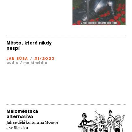
Město, které nikdy
nespí
JAN SŮSA
/
#1/2023
audio
/
multimédia
Maloměstská
alternativa
Jak se dělá kultura na Moravě
a ve Slezsku