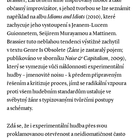
Brassier, Laruellem silně inspirovaný filosof a také
občasný improvizátor, s jehož tvorbou se lze seznámit
například na albu
Idioms and Idiots
(2010), které
zachycuje jeho vystoupení s Jeanem­-Lucem
Guionnetem, Seijirem Muraya­mou a Mattinem.
Brassier tuto neblahou tendenci výstižně zachytil
v textu Genre Is Obsolete (Žánr je zastaralý pojem;
publikováno ve sborníku
Noise & Capitalism
, 2009),
který se vymezuje vůči náklonnosti experimentální
hudby – jmenovitě noisu – k předem připraveným
řešením a kritizuje proces, jímž se radikální vzpoura
proti všem hudebním standardům ustaluje ve
svébytný žánr s typizovanými tvůrčími postupy
a schématy.
Zdá se, že i experimentální hudba přes svou
proklamovanou otevřenost a neidiomatičnost často