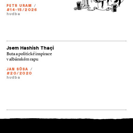
PETR URAM
/
#14-15/2026
hudba
Jsem Hashish Thaçi
Buta a politické inspirace
v albánském rapu
JAN SŮSA
/
#20/2020
hudba