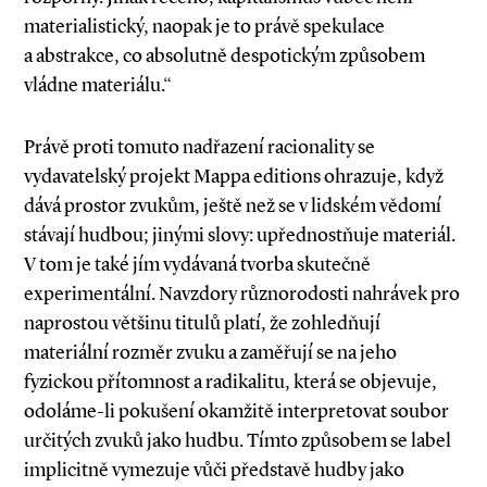
materialistický, naopak je to právě spekulace
a abstrakce, co absolutně despotickým způsobem
vládne materiálu.“
Právě proti tomuto nadřazení racionality se
vydavatelský projekt Mappa editions ohrazuje, když
dává prostor zvukům, ještě než se v lidském vědomí
stávají hudbou; jinými slovy: upřednostňuje materiál.
V tom je také jím vydávaná tvorba skutečně
experimentální. Navzdory různorodosti nahrávek pro
naprostou většinu titulů platí, že zohledňují
materiální rozměr zvuku a zaměřují se na jeho
fyzickou přítomnost a radikalitu, která se objevuje,
odoláme­-li pokušení okamžitě interpretovat soubor
určitých zvuků jako hudbu. Tímto způsobem se label
implicitně vymezuje vůči představě hudby jako