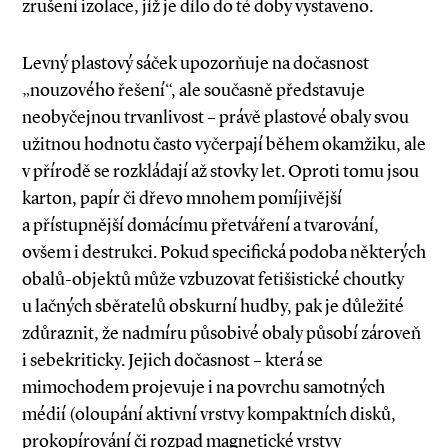
zrušení izolace, jíž je dílo do té doby vystaveno.
Levný plastový sáček upozorňuje na dočasnost
„nouzového řešení“, ale současně představuje
neobyčejnou trvanlivost – právě plastové obaly svou
užitnou hodnotu často vyčerpají během okamžiku, ale
v přírodě se rozkládají až stovky let. Oproti tomu jsou
karton, papír či dřevo mnohem pomíjivější
a přístupnější domácímu přetváření a tvarování,
ovšem i destrukci. Pokud specifická podoba některých
obalů­-objektů může vzbuzovat fetišistické choutky
u lačných sběratelů obskurní hudby, pak je důležité
zdůraznit, že nadmíru působivé obaly působí zároveň
i sebekriticky. Jejich dočasnost – která se
mimochodem projevuje i na povrchu samotných
médií (oloupání aktivní vrstvy kompaktních disků,
prokopírování či rozpad magnetické vrstvy