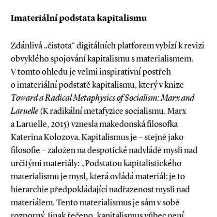
Imateriální podstata kapitalismu
Zdánlivá „čistota“ digitálních platforem vybízí k revizi
obvyklého spojování kapitalismu s materialismem.
V tomto ohledu je velmi inspirativní postřeh
o imateriální podstatě kapitalismu, který v knize
Toward a Radical Metaphysics of Socialism: Marx and
La­­ruelle
(K radikální metafyzice socialismu. Marx
a Laruelle, 2015) vznesla makedonská filosofka
Katerina Kolozova. Kapitalismus je – stejně jako
filosofie – založen na despotické nadvládě mysli nad
určitými materiály: „Podstatou kapitalistického
materialismu je mysl, která ovládá materiál: je to
hierarchie předpokládající nadřazenost mysli nad
materiálem. Tento materialismus je sám v sobě
rozporný. Jinak řečeno, kapitalismus vůbec není