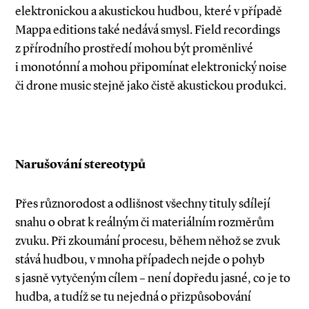
elektronickou a akustickou hudbou, které v případě
Mappa editions také nedává ­smysl. Field recordings
z přírodního prostředí mohou být proměnlivé
i monotónní a mohou připomínat elektronický noise
či drone music stejně jako čistě akustickou produkci.
Narušování stereotypů
Přes různorodost a odlišnost všechny tituly sdílejí
snahu o obrat k reálným či materiálním rozměrům
zvuku. Při zkoumání procesu, během něhož se zvuk
stává hudbou, v mnoha případech nejde o pohyb
s jasně vytyčeným cílem – není dopředu jasné, co je to
hudba, a tudíž se tu nejedná o přizpůsobování