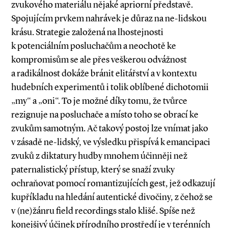
zvukového materiálu nějaké apriorní představě.
Spojujícím prvkem nahrávek je důraz na ne­-lidskou
krásu. Strategie založená na lhostejnosti
k potenciálním posluchačům a ne­­ochotě ke
kompromisům se ale přes veškerou odvážnost
a radikálnost dokáže bránit elitářství a v kontextu
hudebních experimentů i tolik oblíbené dichotomii
„my“ a „oni“. To je možné díky tomu, že tvůrce
rezignuje na posluchače a místo toho se obrací ke
zvukům samotným. Ač takový postoj lze vnímat jako
v zásadě ne­-lidský, ve výsledku přispívá k emancipaci
zvuků z diktatury hudby mnohem účinněji než
paternalistický přístup, který se snaží zvuky
ochraňovat pomocí romantizujících gest, jež odkazují
kupříkladu na hledání autentické divočiny, z čehož se
v (ne)žánru field recordings stalo klišé. Spíše než
konejšivý účinek přírodního prostředí je v terénních