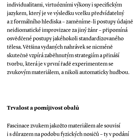
individualitami, virtuózními výkony i specifickým
jazykem, který je ve výsledku vcelku předvídatelný
a z formálního hlediska – zaměníme­-li postupy údajně
neidiomatické improvizace za jiný žánr – připomíná
osvědčené postupy jakéhokoli standardizovaného
tělesa. Většina vydaných nahrávek se nicméně
skutečně vzpírá zaběhnutým strategiím a přináší
tvorbu, která je v první řadě experimentem se
zvukovým materiálem, a nikoli automaticky hudbou.
Trvalost a pomíjivost obalů
Fascinace zvukem jakožto materiálem ale souvisí
i s důrazem na podobu fyzických nosičů – ty v podání