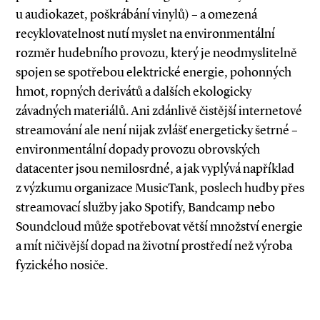
u audiokazet, poškrábání vinylů) – a omezená
recyklovatelnost nutí myslet na environmentální
rozměr hudebního provozu, který je neodmyslitelně
spojen se spotřebou elektrické energie, pohonných
hmot, ropných derivátů a dalších ekologicky
závadných materiálů. Ani zdánlivě čistější internetové
streamování ale není nijak zvlášť energeticky šetrné –
environmentální dopady provozu obrovských
datacenter jsou nemilosrdné, a jak vyplývá například
z výzkumu organizace MusicTank, poslech hudby přes
streamovací služby jako Spotify, Bandcamp nebo
Soundcloud může spotřebovat větší množství energie
a mít ničivější dopad na životní prostředí než výroba
fyzického nosiče.