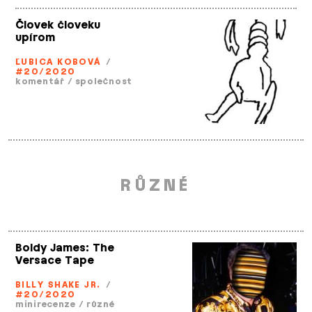
Človek človeku
upírom
ĽUBICA KOBOVÁ
/
#20/2020
komentář
/
společnost
RŮZNÉ
Boldy James: The
Versace Tape
BILLY SHAKE JR.
/
#20/2020
minirecenze
/
různé