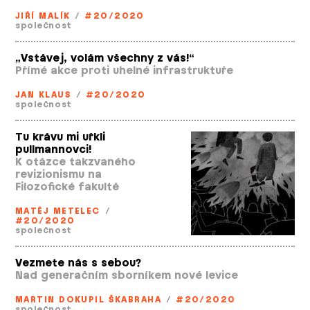
JIŘÍ MALÍK
/
#20/2020
společnost
„Vstávej, volám všechny z vás!“
Přímé akce proti uhelné infrastruktuře
JAN KLAUS
/
#20/2020
společnost
Tu krávu mi uřkli
pullmannovci!
K otázce takzvaného
revizionismu na
Filozofické fakultě
MATĚJ METELEC
/
#20/2020
společnost
Vezmete nás s sebou?
Nad generačním sborníkem nové levice
MARTIN DOKUPIL ŠKABRAHA
/
#20/2020
společnost