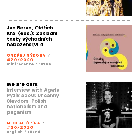
Jan Beran, Oldřich
Král (eds.): Základní
texty východních
náboženství 4
ONDŘEJ SÝKORA
/
#20/2020
minirecenze
/
různé
We are dark
Interview with Agata
Pyzik about uncanny
Slavdom, Polish
nationalism and
paganism
MICHAL ŠPÍNA
/
#20/2020
english
/
různé