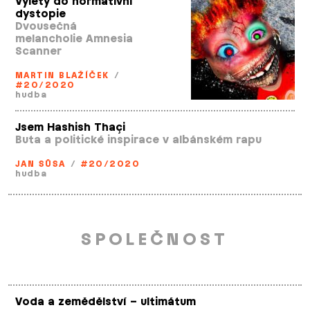
Výlety do normativní
dystopie
Dvousečná
melancholie Amnesia
Scanner
MARTIN BLAŽÍČEK
/
#20/2020
hudba
Jsem Hashish Thaçi
Buta a politické inspirace v albánském rapu
JAN SŮSA
/
#20/2020
hudba
SPOLEČNOST
Voda a zemědělství – ultimátum