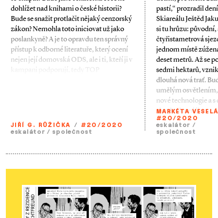
dohlížet nad knihami o české historii?
pastí,“ prozradil den
Bude se snažit protlačit nějaký cenzor­ský
Skiareá­lu Ještěd Ja
zákon? Nemohla toto iniciovat už jako
si tu hrůzu: původní, 
poslankyně? A je to opravdu ten správný
čtyřistametrová sjez
přístup k odborné literatuře, který ocení
jednom místě zúžená
nejen její domovská ODS, ale i ti, kteří ji v
deset metrů. Až se po
kampani podporují, tedy TOP
sedmi hektarů, vznik
dlouhá nová trať. B
umělým osvětlením, 
nové technologie a 
sjezdovkami ji
MARKÉTA VESEL
#20/2020
JIŘÍ G. RŮŽIČKA
/
#20/2020
eskalátor
/
eskalátor
/
společnost
společnost