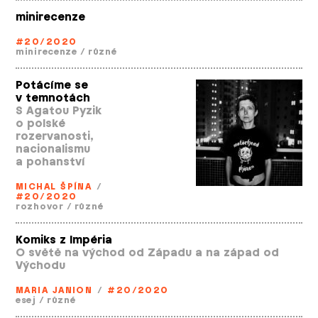
minirecenze
#20/2020
minirecenze
/
různé
Potácíme se
v temnotách
S Agatou Pyzik
o polské
rozervanosti,
nacionalismu
a pohanství
MICHAL ŠPÍNA
/
#20/2020
rozhovor
/
různé
Komiks z Impéria
O světě na východ od Západu a na západ od
Východu
MARIA JANION
/
#20/2020
esej
/
různé