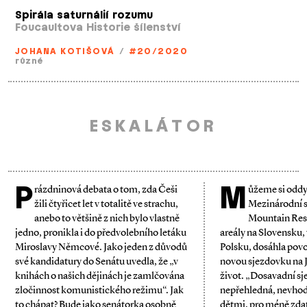
Spirála saturnálií rozumu
Foucaultova Historie šílenství
JOHANA KOTIŠOVÁ
/
#20/2020
různé
ESKALÁTOR
P
M
rázdninová debata o tom, zda Češi
ůžeme si odd
žili čtyřicet let v totalitě ve strachu,
Mezinárodní s
anebo to většině z nich bylo vlastně
Mountain Reso
jedno, pronikla i do předvolebního letáku
areály na Slovensku,
Miroslavy ­Němcové. Jako jeden z důvodů
Polsku, dosáhla pov
své kandidatury do Senátu uvedla, že „v
novou sjezdovku na J
knihách o našich dějinách je zamlčována
život. „Dosavadní sj
zločinnost komunistického režimu“. Jak
nepřehledná, nevhod
to chápat? Bude jako senátorka osobně
dětmi, pro méně zda