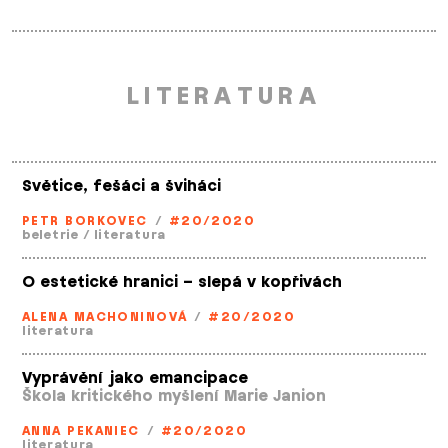
LITERATURA
Světice, fešáci a šviháci
PETR BORKOVEC
/
#20/2020
beletrie
/
literatura
O estetické hranici – slepá v kopřivách
ALENA MACHONINOVÁ
/
#20/2020
literatura
Vyprávění jako emancipace
Škola kritického myšlení Marie Janion
ANNA PEKANIEC
/
#20/2020
literatura