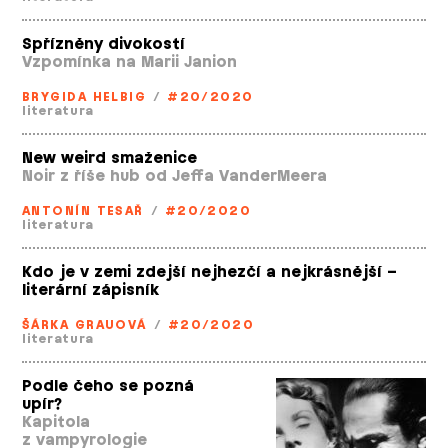
Spřízněny divokostí
Vzpomínka na Marii Janion
BRYGIDA HELBIG
/
#20/2020
literatura
New weird smaženice
Noir z říše hub od Jeffa VanderMeera
ANTONÍN TESAŘ
/
#20/2020
literatura
Kdo je v zemi zdejší nejhezčí a nejkrásnější –
literární zápisník
ŠÁRKA GRAUOVÁ
/
#20/2020
literatura
Podle čeho se pozná
upír?
Kapitola
z vampyrologie