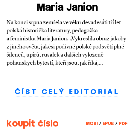
Maria Janion
Na konci srpna zemřela ve věku devadesáti tří let
polská historička literatury, pedagožka
a feministka Maria Janion. „Vykreslila obraz jakoby
z jiného světa, jakési podivné polské podsvětí plné
šílenců, upírů, rusalek a dalších vyloženě
pohanských bytostí, kteří jsou, jak říká,…
ČÍST CELÝ EDITORIAL
koupit číslo
MOBI
/
EPUB
/
PDF