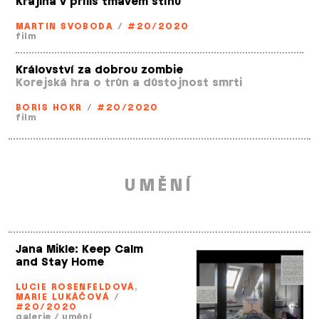
Krajina v příliš tmavém stínu
MARTIN SVOBODA
/
#20/2020
film
Království za dobrou zombie
Korejská hra o trůn a důstojnost smrti
BORIS HOKR
/
#20/2020
film
UMĚNÍ
Jana Mikle: Keep Calm
and Stay Home
LUCIE ROSENFELDOVÁ
,
MARIE LUKÁČOVÁ
/
#20/2020
galerie
/
umění