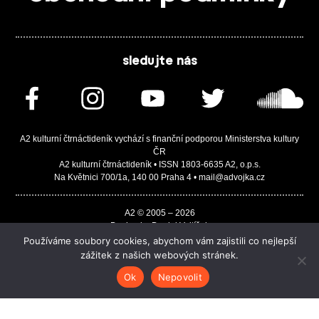
sledujte nás
A2 kulturní čtrnáctideník vychází s finanční podporou Ministerstva kultury
ČR
A2 kulturní čtrnáctideník • ISSN 1803-6635 A2, o.p.s.
Na Květnici 700/1a, 140 00 Praha 4 • mail@advojka.cz
A2 © 2005 – 2026
Design by Daniel Vojtíšek
Built by JASA-IT & ChSoft
Používáme soubory cookies, abychom vám zajistili co nejlepší
zážitek z našich webových stránek.
Ok
Nepovolit