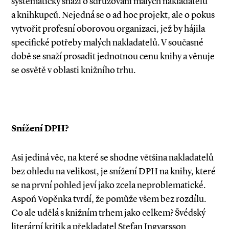
systematicky snaží o sdružování malých nakladatelů
a knihkupců. Nejedná se o ad hoc projekt, ale o pokus
vytvořit profesní oborovou organizaci, jež by hájila
specifické potřeby malých nakladatelů. V současné
době se snaží prosadit jednotnou cenu knihy a věnuje
se osvětě v oblasti knižního trhu.
Snížení DPH?
Asi jediná věc, na které se shodne většina nakladatelů
bez ohledu na velikost, je snížení DPH na knihy, které
se na první pohled jeví jako zcela neproblematické.
Aspoň Vopěnka tvrdí, že pomůže všem bez rozdílu.
Co ale udělá s knižním trhem jako celkem? Švédský
literární kritik a překladatel Stefan Ingvarsson