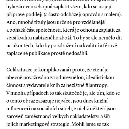
byla zároveň schopná zaplatit všem, kdo se na její
přípravě podílejí (a často odcházejí opravdu s málem).
Ano, mnohé tituly jsou určené pro vzdělanější
a bohatší část společnosti, která je ochotna zaplatit za
větší kvalitu nabízeného zboží. To by se ale nemělo dít
na úkor těch, kdo by po zdražení na kvalitní a férově
zaplacené publikace prostě nedosáhli.
Celá situace je komplikovaná i proto, že čtení je
obecně považováno za oduševnělou, idealistickou
činnost a vydavatelé knih za nezištné filantropy.
V mnoha případech to tak skutečně je, ale tím, kdo se
o tento obraz zasazuje nejvíce, jsou dnes knižní
influenceři na sociálních sítích, z nichž někteří jsou
zároveň zaměstnanci velkých nakladatelství a šíří
jejich marketingové strategie. Mohli jsme se tak