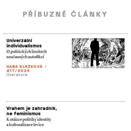
PŘÍBUZNÉ ČLÁNKY
Univerzální
individualismus
O politických limitech
současných autofikcí
HANA BLAŽKOVÁ
/
#17/2024
literatura
Vrahem je zahradník,
ne feminismus
K otázce politiky identity
a kulturalizace levice