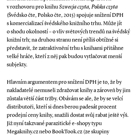
v rozhovoru pro knihu
Szwecja czyta, Polska czyta
(Švédsko čte, Polsko čte, 2015) spojuje snížení DPH
s komercializací švédského knižního trhu. Může jít
o shodu okolností – o vliv světových trendů na švédský
knižní trh; na druhou stranu není příliš obtížné si
představit, že zatraktivnění trhu s knihami přitáhne
velké hráče, kteří z něj pak budou vytlačovat menší
subjekty.
Hlavním argumentem pro snížení DPH je to, že by
nakladatelé nemuseli zdražovat knihy a zároveň by jim
zůstala větší část tržby. Obávám se ale, že by se velcí
distributoři, kteří si dnes berou padesát procent
prodejní ceny knihy, snažili dostat svůj rabat ještě výš.
Již nyní takzvané parazitické e­-shopy typu
Megaknihy.cz nebo BookTook.cz (ze skupiny