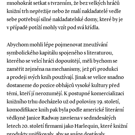
mnohokrát setkat s tvrzením, že bez velkých hráčů
knižní trh nepřežije nebo že malí nakladatelé vedle
sebe potřebují silné nakladatelské domy, které by je
v případě potíží mohly vzít pod svá křídla.
Abychom mohli lépe pojmenovat zneužívání
symbolického kapitálu spojeného s literaturou,
kterého se velcí hráči dopouštějí, měli bychom se
zaměřit zejména na mechanismy, jež při produkci
a prodeji svých knih používají. Jinak se velice snadno
dostaneme do pozice obhájců vysoké kultury před
těmi, kteří jí nerozumějí. K postupné komercializaci
knižního trhu docházelo už od poloviny 19. století,
komodifikace knih pak byla podle americké literární
vědkyně Janice Radway završena v sedmdesátých
letech 20. století firmami jako Harlequin, které knižní
produkty unifikovaly, aby se snáze dostávaly