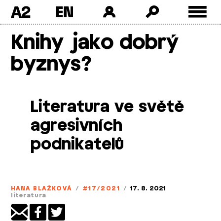
A2
Skip
Knihy jako dobrý
to
content
byznys?
Literatura ve světě
agresivních
podnikatelů
HANA BLAŽKOVÁ
/
#17/2021
/
17. 8. 2021
literatura