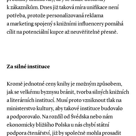
k zákazníkům. Dnes již taková míra unifikace není
potřeba, protože personalizovaná reklama
a marketing spojený s knižními influencery pomáhá
cílit na potenciální kupce až neuvěřitelně přesně.
Za silné instituce
Kromě jednotné ceny knihy je možným způsobem,
jak se velkému byznysu bránit, tvorba silných knižních
a literárních institucí. Musí proto vzniknout tlak na
ministerstvo kultury, aby takové instituce budovalo
a podporovalo. Na rozdíl od Švédska nebo nám
ekonomicky bližšího Polska u nás chybí státní
podpora čtenářství, již by společně mohla prosadit