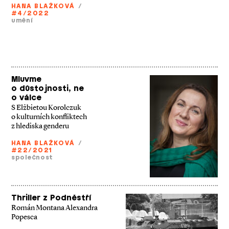
HANA BLAŽKOVÁ
/
#4/2022
umění
Mluvme
o důstojnosti, ne
o válce
S Elżbietou Korolczuk
o kulturních konfliktech
z hlediska genderu
HANA BLAŽKOVÁ
/
#22/2021
společnost
Thriller z Podněstří
Román Montana Alexandra
Popesca