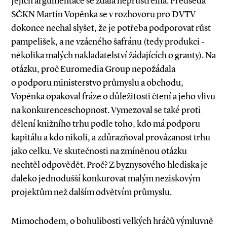
Jejich argumentace se zdála neprůstřelná. Předseda
SČKN Martin Vopěnka se v rozhovoru pro DVTV
dokonce nechal slyšet, že je potřeba podporovat růst
pampelišek, a ne vzácného šafránu (tedy produkci ­
několika malých nakladatelství žádajících o granty). Na
otázku, proč Euromedia Group nepožádala
o podporu ministerstvo průmyslu a obchodu,
Vopěnka opakoval fráze o důležitosti čtení a jeho vlivu
na konkurenceschopnost. Vymezoval se také proti
dělení knižního trhu podle toho, kdo má podporu
kapitálu a kdo nikoli, a zdůrazňoval provázanost trhu
jako celku. Ve skutečnosti na zmíněnou otázku
nechtěl odpovědět. Proč? Z byznysového ­hlediska je
daleko jednodušší konkurovat malým neziskovým
projektům než dalším odvětvím průmyslu.
Mimochodem, o bohulibosti velkých hráčů výmluvně