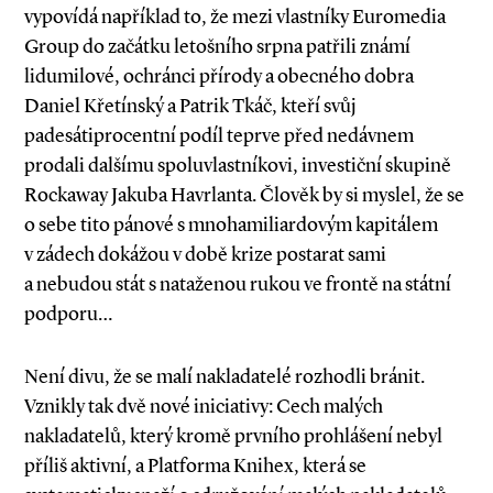
vypovídá například to, že mezi vlastníky Euromedia
Group do začátku letošního srpna patřili známí
lidumilové, ochránci přírody a obecného dobra
Daniel Křetínský a Patrik Tkáč, kteří svůj
padesátiprocentní podíl teprve před nedávnem
prodali dalšímu spoluvlastníkovi, investiční skupině
Rockaway Jakuba Havrlanta. Člověk by si myslel, že se
o sebe tito pánové s mnohamiliardovým kapitálem
v zádech dokážou v době krize postarat sami
a nebudou stát s nataženou rukou ve frontě na státní
podporu…
Není divu, že se malí nakladatelé rozhodli bránit.
Vznikly tak dvě nové iniciativy: Cech malých
nakladatelů, který kromě prvního prohlášení nebyl
příliš aktivní, a Platforma Knihex, která se