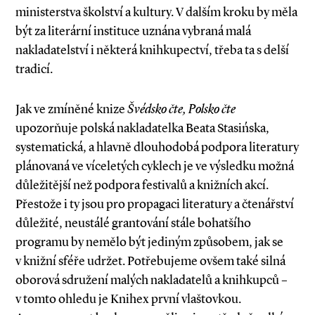
ministerstva školství a kultury. V dalším kroku by měla
být za literární instituce uznána vybraná malá
nakladatelství i některá knihkupectví, třeba ta s delší
tradicí.
Jak ve zmíněné knize
Švédsko čte, Polsko čte
upozorňuje polská nakladatelka Beata Stasińska,
systematická, a hlavně dlouhodobá podpora literatury
plánovaná ve víceletých cyklech je ve výsledku možná
důležitější než podpora festivalů a knižních akcí.
Přestože i ty jsou pro propagaci literatury a čtenářství
důležité, neustálé grantování stále bohatšího
programu by nemělo být jediným způsobem, jak se
v knižní sféře udržet. Potřebujeme ovšem také silná
oborová sdružení malých nakladatelů a knihkupců –
v tomto ohledu je Knihex první vlaštovkou.