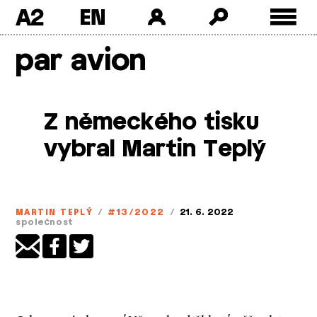
A2
Skip
par avion
to
content
Z německého tisku
vybral Martin Teplý
MARTIN TEPLÝ
/
#13/2022
/
21. 6. 2022
společnost