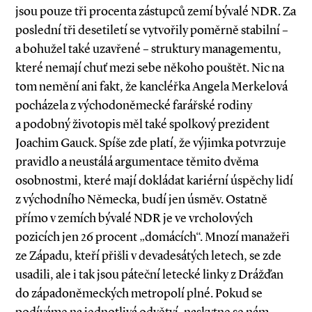
jsou pouze tři procenta zástupců zemí bývalé NDR. Za
poslední tři desetiletí se vytvořily poměrně stabilní –
a bohužel také uzavřené – struktury managementu,
které nemají chuť mezi sebe někoho pouštět. Nic na
tom nemění ani fakt, že kancléřka Angela Merkelová
pocházela z východoněmecké farářské rodiny
a podobný životopis měl také spolkový prezident
Joachim Gauck. Spíše zde platí, že výjimka potvrzuje
pravidlo a neustálá argumentace těmito dvěma
osobnostmi, které mají dokládat kariérní úspěchy lidí
z východního Německa, budí jen úsměv. Ostatně
přímo v zemích bývalé NDR je ve vrcholových
pozicích jen 26 procent „domácích“. Mnozí manažeři
ze Západu, kteří přišli v devadesátých letech, se zde
usadili, ale i tak jsou páteční letecké linky z Drážďan
do západoněmeckých metropolí plné. Pokud se