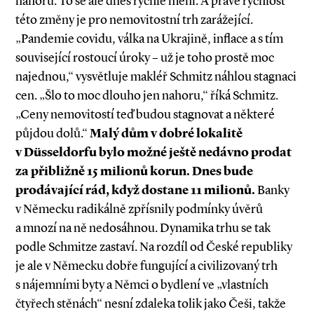
nahoru. To se ale dnes rychle mění. A právě rychlost
této změny je pro nemovitostní trh zarážející.
„Pandemie covidu, válka na Ukrajině, inflace a s tím
související rostoucí úroky – už je toho prostě moc
najednou,“ vysvětluje makléř Schmitz náhlou stagnaci
cen. „Šlo to moc dlouho jen nahoru,“ říká Schmitz.
„Ceny nemovitostí teď budou stagnovat a některé
půjdou dolů.“
Malý dům v dobré lokalitě
v Düsseldorfu bylo možné ještě nedávno prodat
za přibližně 15 milionů korun. Dnes bude
prodávající rád, když dostane 11 milionů.
Banky
v Německu radikálně zpřísnily podmínky úvěrů
a mnozí na ně nedosáhnou. Dynamika trhu se tak
podle Schmitze zastaví. Na rozdíl od České republiky
je ale v Německu dobře fungující a civilizovaný trh
s nájemními byty a Němci o bydlení ve „vlastních
čtyřech stěnách“ nesní zdaleka tolik jako Češi, takže