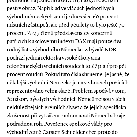
podíváme na jednotlivá odvětví, naskytne se nám
pestrý obraz. Například ve vládách jednotlivých
východoněmeckých zemí je dnes sice 60 procent
místních zástupců, ale před pěti lety to bylo ještě 70
procent. Z 247 členů představenstev koncernů
patřících k akciovému indexu DAX mají pouze dva
rodný list z východního Německa. Z bývalé NDR
pochází jediná rektorka vysoké školy a na
celoněmeckých vrchních soudech totéž platí pro pět
procent soudců. Pokud tato čísla shrneme, je jasné, že
někdejší východní Německo je na vedoucích pozicích
reprezentováno velmi slabě. Problém spočívá v tom,
že názory bývalých východních Němců nejsou v těch
nejdůležitějších grémiích slyšet a že jejich specifická
zkušenost při vytváření budoucnosti Německa hraje
podřadnou roli. Pověřenec spolkové vlády pro
východní země Carsten Schneider chce proto do