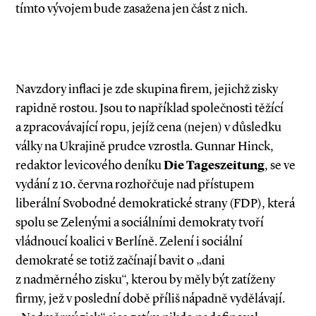
tímto vývojem bude zasažena jen část z nich.
Navzdory inflaci je zde skupina firem, je­jichž zisky
rapidně rostou. Jsou to například společnosti těžící
a zpracovávající ropu, jejíž cena (nejen) v důsledku
války na Ukrajině prudce vzrostla. Gunnar Hinck,
redaktor levicového deníku
Die Tageszeitung
, se ve
vydání z 10. června rozhořčuje nad přístupem
liberální Svobodné demokratické strany (FDP), která
spolu se Zelenými a sociál­ními demokraty tvoří
vládnoucí koalici v Ber­­líně. Zelení i sociální
demokraté se totiž začínají bavit o „dani
z nadměrného zisku“, kterou by měly být zatíženy
firmy, jež v poslední době příliš nápadně vydělávají.