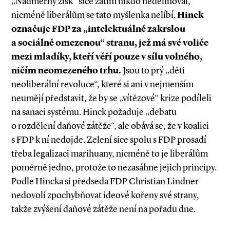
„Nadměrný zisk“ sice zatím nikdo nedefinoval,
nicméně liberálům se tato myšlenka nelíbí.
Hinck
označuje FDP za „intelektuál­ně zakrslou
a sociálně omezenou“ stranu, jež má své voliče
mezi mladíky, kteří věří pouze v sílu volného,
ničím neomezeného trhu.
Jsou to prý „děti
neoliberální revoluce“, které si ani v nejmenším
neumějí představit, že by se „vítězové“ krize podíleli
na sanaci systému. Hinck požaduje „debatu
o rozdělení daňové zátěže“, ale obává se, že v koalici
s FDP k ní nedojde. Zelení sice spolu s FDP prosadí
třeba legalizaci marihuany, nicméně to je liberálům
poměrně jedno, protože to nezasáhne jejich principy.
Podle Hincka si předseda FDP Christian Lindner
nedovolí zpochybňovat ideové kořeny své strany,
takže zvýšení daňové zátěže není na pořadu dne.