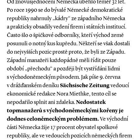
Od znovusjednocení Německa uběhlo téměř 32 let.
Po roce 1990 se do bývalé Německé demokratické
republiky nahrnuly „kádry“ ze západního Německa
a prakticky obsadily vedení firem i státních institucí.
Často šlo o špičkové odborníky, kteří východ země
posunuli o notný kus kupředu. Někteří se však dostali
do nejvyšších pozic prostě proto, že byli ze Západu.
Západní manažeři každopádně měli řídit pouze
období „přechodu“ a později být vystřídáni lidmi
s východoněmeckým původem. Jak píše 9. června
v drážďanském deníku
Sächsische Zeitung
vedoucí
ekonomické redakce Nora Miethke, tento cíl se
nepodařilo splnit ani zdaleka.
Nedostatek
topmanažerů s východoněmeckými kořeny je
dodnes celoněmeckým problémem.
Ve východní
části Německa žije 17 procent obyvatel spolkové
republiky, ale ve vedoucích pozicích německých firem