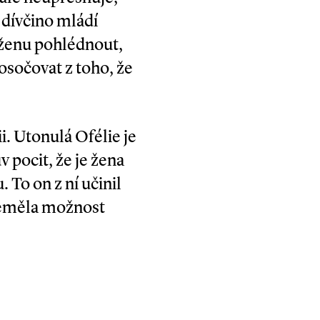
i dívčino mládí
a ženu pohlédnout,
osočovat z toho, že
i. Utonulá Ofélie je
 pocit, že je žena
. To on z ní učinil
 neměla možnost