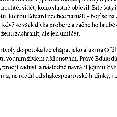
nechtěl vidět, koho vlastně objevil. Bílé šaty 
totu, kterou Eduard nechce narušit – bojí se n
. Když se však dívka probere a začne ho hrubě 
ž ženu zachránit, ale jen umlčet.
voly do potoka lze chápat jako aluzi na Oféli
í, vodním živlem a šílenstvím. Právě Eduardův
proč ji zadusil a následně navrátil jejímu živlu
sama, na rozdíl od shakespearovské hrdinky,