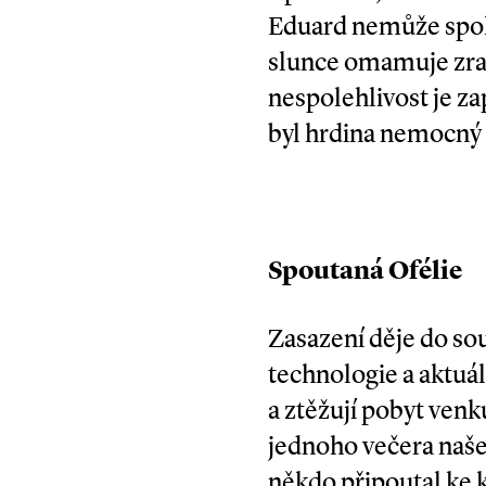
Eduard nemůže spol
slunce omamuje zrak
nespolehlivost je z
byl hrdina nemocný o
Spoutaná Ofélie
Zasazení děje do so
technologie a aktuál
a ztěžují pobyt venku
jednoho večera naše
někdo připoutal ke 