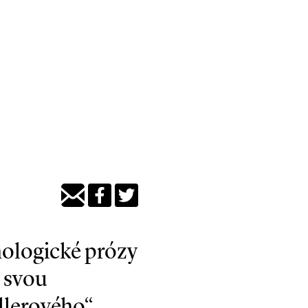
hologické prózy
 svou
llerového“