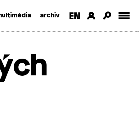
ultimédia
archiv
ných