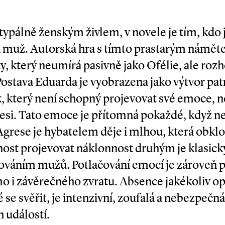
typálně ženským živlem, v novele je tím, kdo
 muž. Autorská hra s tímto prastarým náměte
 který neumírá pasivně jako Ofélie, ale rozh
. Postava Eduarda je vyobrazena jako výtvor pa
, který není schopný projevovat své emoce, 
esi. Tato emoce je přítomná pokaždé, když ne
 Agrese je hybatelem děje i mlhou, která obkl
pnost projevovat náklonnost druhým je klasi
váním mužů. Potlačování emocí je zároveň p
o i závěrečného zvratu. Absence jakékoliv op
e svěřit, je intenzivní, zoufalá a nebezpečná.
 událostí.