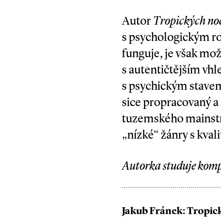
Autor
Tropických no
s psychologickým ro
funguje, je však mož
s autentičtějším vhl
s psychickým stavem 
sice propracovaný a
tuzemského mainstre
„nízké“ žánry s kval
Autorka studuje komp
Jakub Fránek: Tropick