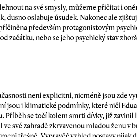
ehnout na své smysly, můžeme přičítat i on
, dusno oslabuje úsudek. Nakonec ale zjišťu
apříčiněna především protagonistovým psych
d začátku, nebo se jeho psychický stav zhorši
učasnosti není explicitní, nicméně jsou zde v
ní jsou i klimatické podmínky, které ničí Ed
. Příběh se točí kolem smrti dívky, již zavinil
l ve své zahradě zkrvavenou mladou ženu v bí
kmeni třešně. Vypravěč vzhled postavy nijak 