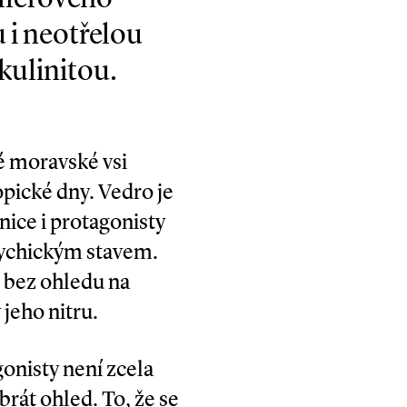
 i neotřelou
kulinitou.
é moravské vsi
pické dny. Vedro je
nice i protagonisty
sychickým stavem.
í bez ohledu na
 jeho nitru.
onisty není zcela
rát ohled. To, že se