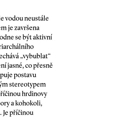
 je vodou neustále
m je završena
odne se být aktivní
triarchálního
nechává „vybublat“
ní jasné, co přesně
opuje postavu
ckým stereotypem
říčinou hrdinovy
ory a kohokoli,
 Je příčinou