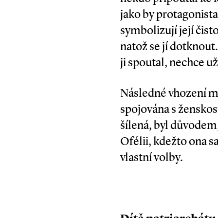
jako by protagonista 
symbolizují její čis
natož se jí dotknout
ji spoutal, nechce u
Následné vhození mrt
spojována s ženskost
šílená, byl důvodem, 
Ofélii, kdežto ona 
vlastní volby.