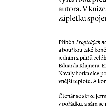
autora. V kniz
zápletku spoje
Příběh
Tropických no
a bouřkou také konč
jedním z pilířů celé
Eduar­da Klajnera. 
Návaly horka sice po
vnější teplotu. A kon
Čtenář se skrze jem
v pořádku, a sám se 