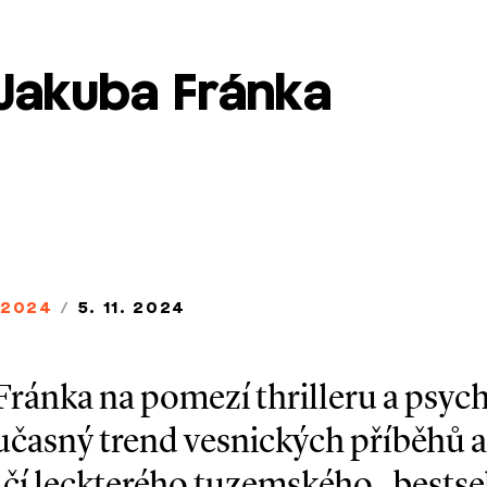
 Jakuba Fránka
/2024
/
5. 11. 2024
Fránka na pomezí thrilleru a psyc
učasný trend vesnických příběhů a
čí leckterého tuzemského „bestse