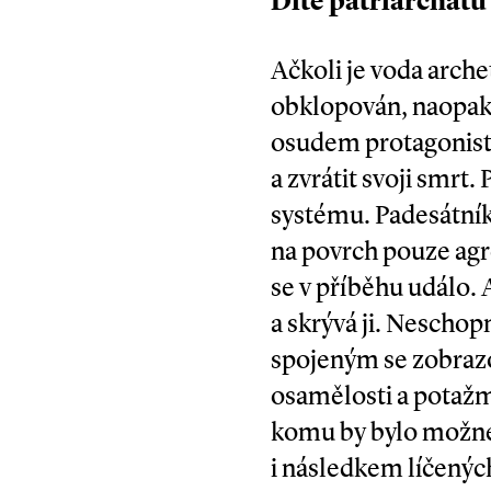
Dítě patriarchátu
Ačkoli je voda arche
obklopován, naopak
osudem protagonisty,
a zvrátit svoji smrt
systému. Padesátník
na povrch pouze agr
se v příběhu událo.
a skrývá ji. Nescho
spojeným se zobrazo
osamělosti a potažm
komu by bylo možné s
i následkem líčených