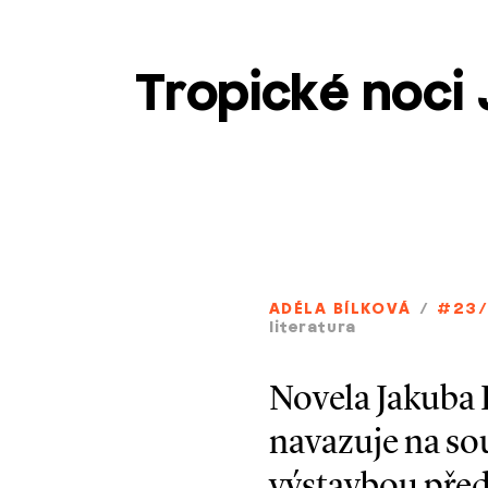
Tropické noci
ADÉLA BÍLKOVÁ
/
#23
literatura
Novela Jakuba 
navazuje na so
výstavbou před