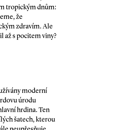
ěm tropickým dnům:
jeme, že
ickým zdravím. Ale
l až s pocitem viny?
yužívány moderní
uardovu úrodu
 hlavní hrdina. Ten
lých šatech, kterou
dále neupřesňuje,