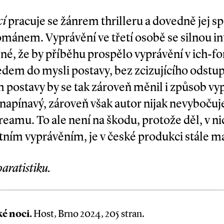
cí
pracuje se žánrem thrilleru a dovedně jej sp
mánem. Vyprávění ve třetí osobě se silnou int
né, že by příběhu prospělo vyprávění v ich­-f
edem do mysli postavy, bez zcizujícího odstu
postavy by se tak zároveň měnil i způsob vyp
 napínavý, zároveň však autor nijak nevyboču
amu. To ale není na škodu, protože děl, v nic
itním vyprávěním, je v české produkci stále m
aratistiku.
é noci.
Host, Brno 2024, 205 stran.