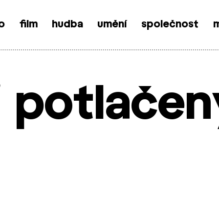
o
film
hudba
umění
společnost
m
i potlače