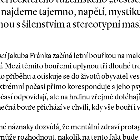
e najdeme tajemno, napětí, mystiku
nou s šílenstvím a stereotypní mas
cí
Jakuba Fránka začíná letní bouřkou na mal
í. Mezi těmito bouřemi uplynou tři dlouhé tro
ho příběhu a otiskuje se do životů obyvatel ves
Extrémní počasí přímo koresponduje s jeho p
časí odpovídají, ale na hrdinu zřejmě doléhaj
ečná bouře přichází ve chvíli, kdy vše bouří i v
né náznaky dozvídá, že mentální zdraví protag
může rozhodnout, nakolik na tento fakt bude b