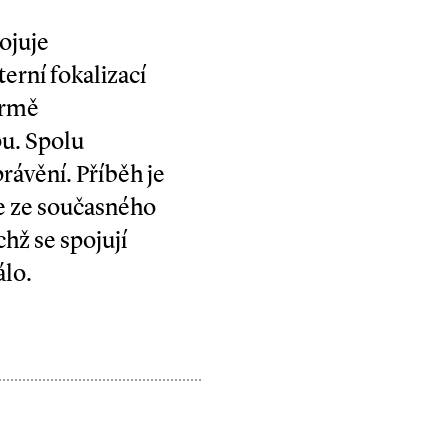
ojuje
erní fokalizací
ormě
pu. Spolu
rávění. Příběh je
je ze současného
hž se spojují
álo.