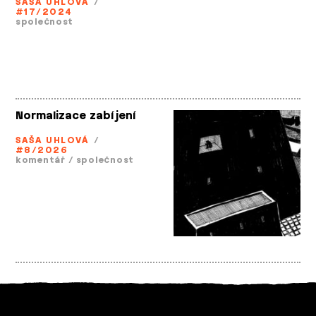
SAŠA UHLOVÁ
/
#17/2024
společnost
Normalizace zabíjení
SAŠA UHLOVÁ
/
#8/2026
komentář
/
společnost