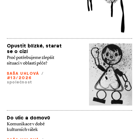
Opustit blízké, starat
se o cizí
Proč potřebujeme zlepšit
situaci v oblasti péče?
SAŠA UHLOVÁ
/
#13/2026
společnost
Do ulic a domovů
Komunikace v době
kulturních válek