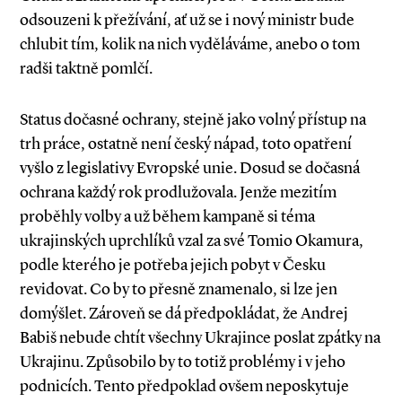
odsouzeni k přežívání, ať už se i nový ministr bude
chlubit tím, kolik na nich vyděláváme, anebo o tom
radši taktně pomlčí.
Status dočasné ochrany, stejně jako volný přístup na
trh práce, ostatně není český nápad, toto opatření
vyšlo z legislativy Evropské unie. Dosud se dočasná
ochrana každý rok prodlužovala. Jenže mezitím
proběhly volby a už během kampaně si téma
ukrajinských uprchlíků vzal za své Tomio Okamura,
podle kterého je potřeba jejich pobyt v Česku
revidovat. Co by to přesně znamenalo, si lze jen
domýšlet. Zároveň se dá předpokládat, že Andrej
Babiš nebude chtít všechny Ukrajince poslat zpátky na
Ukrajinu. Způsobilo by to totiž problémy i v jeho
podnicích. Tento předpoklad ovšem neposkytuje