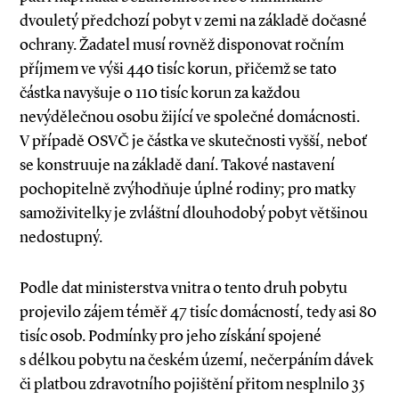
dvouletý předchozí pobyt v zemi na základě dočasné
ochrany. Žadatel musí rovněž disponovat ročním
příjmem ve výši 440 tisíc korun, přičemž se tato
částka navyšuje o 110 tisíc korun za každou
nevýdělečnou osobu žijící ve společné domácnosti.
V případě OSVČ je částka ve skutečnosti vyšší, neboť
se konstruuje na základě daní. Takové nastavení
pochopitelně zvýhodňuje úplné rodiny; pro matky
samoživitelky je zvláštní dlouhodobý pobyt většinou
nedostupný.
Podle dat ministerstva vnitra o tento druh pobytu
projevilo zájem téměř 47 tisíc domácností, tedy asi 80
tisíc osob. Podmínky pro jeho získání spojené
s délkou pobytu na českém území, nečerpáním dávek
či platbou zdravotního pojištění přitom nesplnilo 35