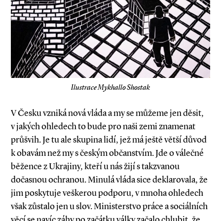
Ilustrace Mykhallo Shostak
V Česku vzniká nová vláda a my se můžeme jen děsit,
v jakých ohledech to bude pro naši zemi znamenat
průšvih. Je tu ale skupina lidí, jež má ještě větší důvod
k obavám než my s českým občanstvím. Jde o válečné
běžence z Ukrajiny, kteří u nás žijí s takzvanou
dočasnou ochranou. Minulá vláda sice deklarovala, že
jim poskytuje veškerou podporu, v mnoha ohledech
však zůstalo jen u slov. Ministerstvo práce a sociálních
věcí se navíc záhy po začátku války začalo chlubit, že