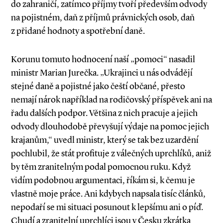
do zahraničí, zatímco příjmy tvoří především odvody
na pojistném, daň z příjmů právnických osob, daň
z přidané hodnoty a spotřební daně.
Korunu tomuto hodnocení naší „­­pomoci“ nasadil
ministr Marian Jurečka. „Ukrajinci u nás odvádějí
stejné daně a pojistné jako čeští občané, přesto
nemají nárok například na rodičovský příspěvek ani na
řadu dalších podpor. Většina z nich pracuje a jejich
odvody dlouhodobě převyšují výdaje na pomoc jejich
krajanům,“ uvedl ministr, který se tak bez uzardění
pochlubil, že stát profituje z válečných uprchlíků, aniž
by těm zranitelným podal pomocnou ruku. Když
vidím podobnou argumentaci, říkám si, k čemu je
vlastně moje práce. Ani kdybych napsala tisíc článků,
nepodaří se mi situaci posunout k lepšímu ani o píď.
Chudí a zranitelní uprchlíci jsou v Česku zkrátka