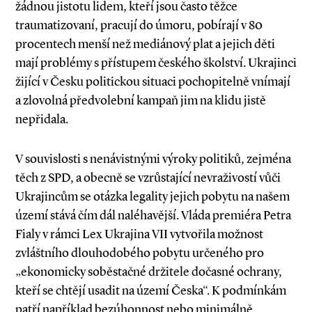
žádnou jistotu lidem, kteří jsou často těžce
traumatizovaní, pracují do úmoru, pobírají v 80
procentech menší než mediánový plat a jejich děti
mají problémy s přístupem českého školství. Ukrajinci
žijící v Česku politickou situaci pochopitelně vnímají
a zlovolná předvolební kampaň jim na klidu jistě
nepřidala.
V souvislosti s nenávistnými výroky politiků, zejména
těch z SPD, a obecně se vzrůstající nevraživostí vůči
Ukrajincům se otázka legality jejich pobytu na našem
území stává čím dál naléhavější. Vláda premiéra Petra
Fialy v rámci Lex Ukrajina VII vytvořila možnost
zvláštního dlouhodobého pobytu určeného pro
„ekonomicky soběstačné držitele dočasné ochrany,
kteří se chtějí usadit na území Česka“. K podmínkám
patří například bezúhonnost nebo minimálně