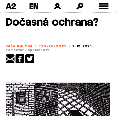
A2
Skip
Dočasná ochrana?
to
content
SAŠA UHLOVÁ
/
#25-26/2025
/
9. 12. 2025
komentář
/
společnost