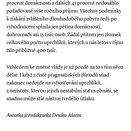
procent domácností a dalších 45 procent nedosáhlo
požadované výše ročního příjmu. Všechny podmínky
k získání zvláštního dlouhodobého pobytu tedy po
vyhodnocení splnila jen pětina domácností,
dohromady asi 15 tisíc osob. Žádal přitom jen zlomek
celkového počtu uprchlíků, kterých u nás letos v říjnu
žilo přibližně 400 tisíc.
Vzhledem ke změně vlády je už pozdě na to s tím něco
dělat. I když z čistě pragmatických důvodů snad
nakonec nedojde na vyhošťování uprchlíků,
z nejistoty, kterou jejich nestabilní status obnáší, se
snadno může stát nástroj tvrdého útlaku.
Autorka je redaktorka Deníku Alarm.