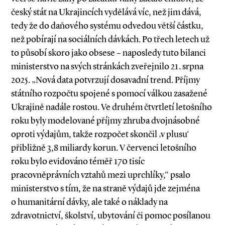
český stát na Ukrajincích vydělává víc, než jim dává,
tedy že do daňového systému odvedou větší částku,
než pobírají na sociálních dávkách. Po třech letech už
to působí skoro jako obsese – naposledy tuto bilanci
ministerstvo na svých stránkách zveřejnilo 21. srpna
2025. „Nová data potvrzují dosavadní trend. Příjmy
státního rozpočtu spojené s pomocí válkou zasažené
Ukrajině nadále rostou. Ve druhém čtvrtletí letošního
roku byly modelované příjmy zhruba dvojnásobné
oproti výdajům, takže rozpočet skončil ‚v plusu‘
přibližně 3,8 miliardy korun. V červenci letošního
roku bylo evidováno téměř 170 tisíc
pracovněprávních vztahů mezi uprchlíky,“ psalo
ministerstvo s tím, že na straně výdajů jde zejména
o humanitární dávky, ale také o náklady na
zdravotnictví, školství, ubytování či pomoc posílanou