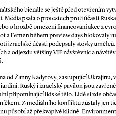
átského bienále se ještě před otevřením vytv
i. Média psala o protestech proti účasti Ruska 
nebo o hrozbě omezení financování akce z evr
Riot a Femen během preview days blokovaly ru
oti izrael­ské účasti podepsaly stovky umělců.
ích a odjezdu většiny VIP návštěvnic a návštěv
á.
na od Žanny Kadyrovy, zastupující Ukrajinu, v
iardini. Ruský i izraelský pavilon jsou zavřen
plní připomínající lidské tělo. Lidé si zde občas
čkem. Z mediálního konfliktu zůstaly jen tic
u působí až překvapivě klidně. Environment