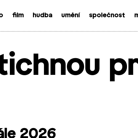
o
film
hudba
umění
společnost
m
tichnou p
ále 2026