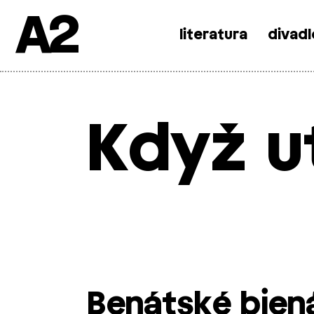
A2
literatura
divadl
Skip
to
content
Když u
Benátské bien