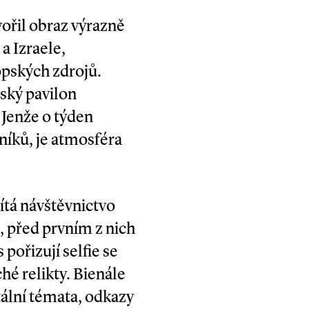
ořil obraz výrazně
a Izraele,
opských zdrojů.
ský pavilon
 Jenže o týden
níků, je atmosféra
ítá návštěvnictvo
é, před prvním z nich
 pořizují selfie se
hé relikty. Bienále
ální témata, odkazy