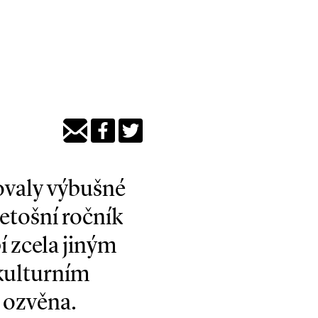
bovaly výbušné
letošní ročník
 zcela jiným
kulturním
o ozvěna.