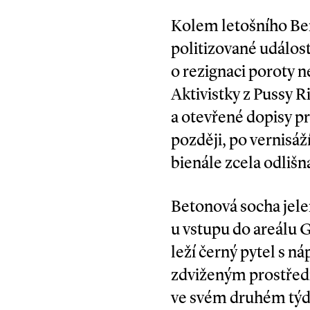
Kolem letošního Ben
politizované událost
o rezignaci poroty 
Aktivistky z Pussy 
a otevřené dopisy pr
později, po vernisáž
bienále zcela odlišn
Betonová socha jele
u vstupu do areálu G
leží černý pytel s ná
zdviženým prostřední
ve svém druhém týdn