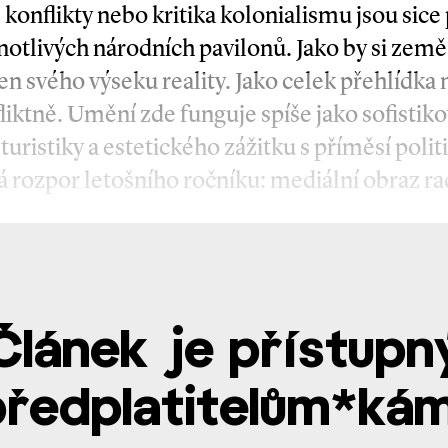
konflikty nebo kritika kolonialismu jsou sice
notlivých národních pavilonů. Jako by si země
jen svého výseku reality. Jako celek přehlídka
liktně. Umění zde funguje spíše jako sofistik
uristiky a estetického zážitku s příměsí politi
 rozpor letošního ročníku: mediální obraz ra
Článek je přístupn
předplatitelům*kám