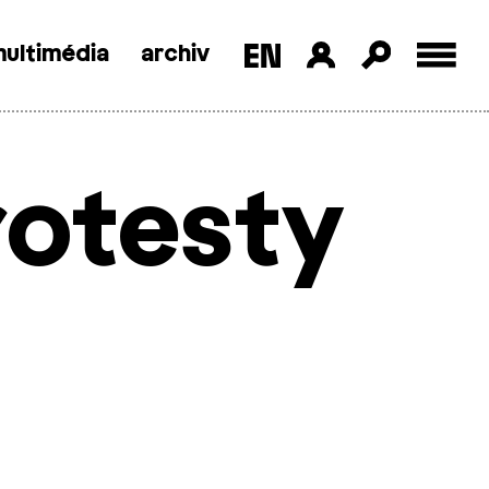
ultimédia
archiv
rotesty