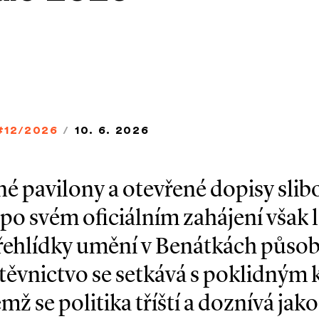
#12/2026
/
10. 6. 2026
né pavilony a otevřené dopisy sli
po svém oficiálním zahájení však 
ehlídky umění v Benátkách působí
ěvnictvo se setkává s poklidným 
ž se politika tříští a doznívá jak