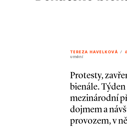
TEREZA HAVELKOVÁ
/
umění
Protesty, zavře
bienále. Týden 
mezinárodní př
dojmem a návšt
provozem, v něm