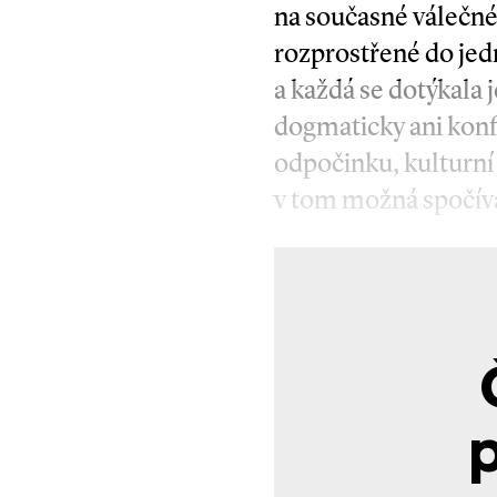
na současné válečné 
rozprostřené do jed
a každá se dotýkala 
dogmaticky ani konf
odpočinku, kulturní t
v tom možná spočívá