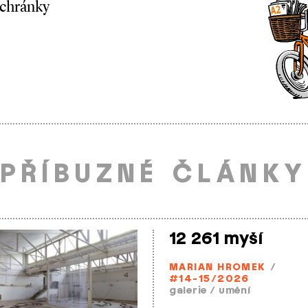
schránky
PŘÍBUZNÉ ČLÁNKY
12 261 myší
MARIAN HROMEK
/
#14-15/2026
galerie
/
umění