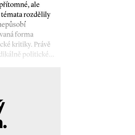
 přítomné, ale
 témata rozdělily
 nepůsobí
ovaná forma
cké kritiky. Právě
dikálně politické…
ý
.