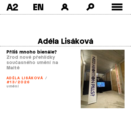
A2
Skip
to
content
Adéla Lisáková
Příliš mnoho bienále?
Zrod nové přehlídky
současného umění na
Maltě
ADÉLA LISÁKOVÁ
/
#13/2026
umění