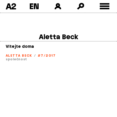
A2
Skip
to
content
Aletta Beck
Vítejte doma
ALETTA BECK
/
#7/2017
společnost