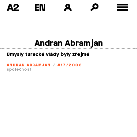
A2
Skip
to
content
Andran Abramjan
Úmysly turecké vlády byly zřejmé
ANDRAN ABRAMJAN
/
#17/2006
společnost