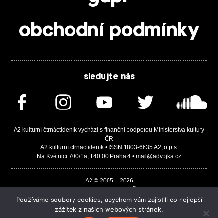
obchodní podmínky
sledujte nás
A2 kulturní čtrnáctideník vychází s finanční podporou Ministerstva kultury
ČR
A2 kulturní čtrnáctideník • ISSN 1803-6635 A2, o.p.s.
Na Květnici 700/1a, 140 00 Praha 4 • mail@advojka.cz
A2 © 2005 – 2026
Design by Daniel Vojtíšek
Built by JASA-IT & ChSoft
Používáme soubory cookies, abychom vám zajistili co nejlepší
zážitek z našich webových stránek.