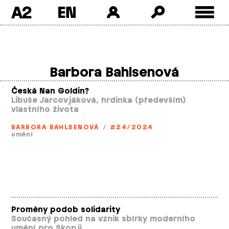
A2
Skip
to
content
Barbora Bahlsenová
Česká Nan Goldin?
Libuše Jarcovjáková, hrdinka (především)
vlastního života
BARBORA BAHLSENOVÁ
/
#24/2024
umění
Proměny podob solidarity
Současný pohled na vznik sbírky moderního
umění pro Skopji