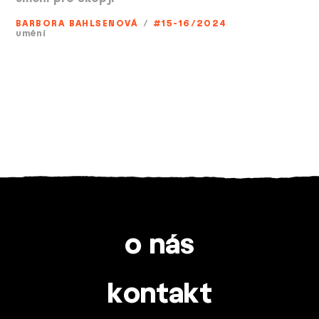
BARBORA BAHLSENOVÁ
/
#15-16/2024
umění
o nás
kontakt