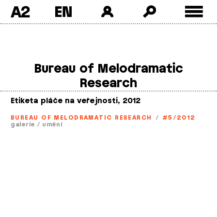
A2
Skip
to
content
Bureau of Melodramatic
Research
Etiketa pláče na veřejnosti, 2012
BUREAU OF MELODRAMATIC RESEARCH
/
#5/2012
galerie
/
umění