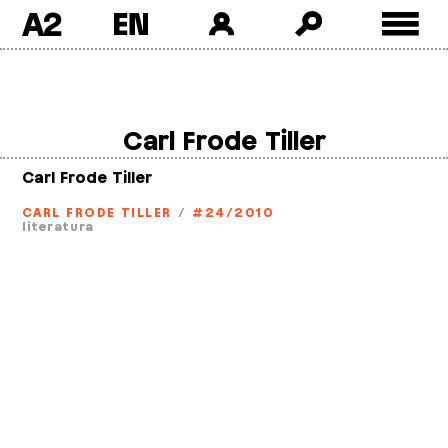
A2
Skip
to
content
Carl Frode Tiller
Carl Frode Tiller
CARL FRODE TILLER
/
#24/2010
literatura