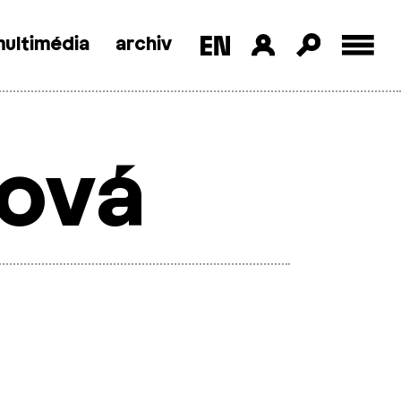
ultimédia
archiv
lová