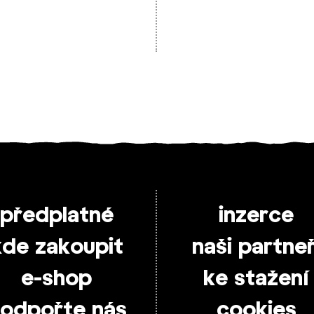
předplatné
inzerce
kde zakoupit
naši partneř
e-shop
ke stažení
odpořte nás
cookies