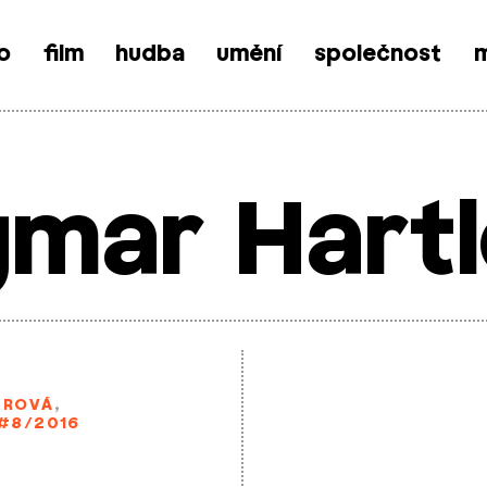
o
film
hudba
umění
společnost
m
mar Hart
EROVÁ
,
#8/2016