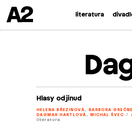
A2
literatura
divadl
Skip
to
content
Dag
Hlasy odjinud
HELENA BŘEZINOVÁ
,
BARBORA GREČN
DAGMAR HARTLOVÁ
,
MICHAL ŠVEC
/
literatura