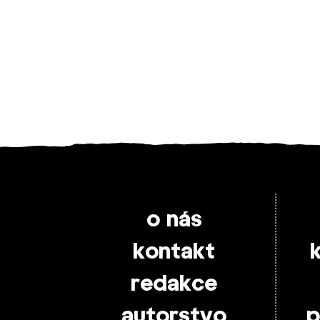
o nás
kontakt
redakce
autorstvo
p