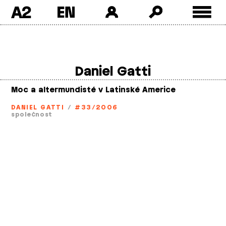
A2
Skip
to
content
Daniel Gatti
Moc a altermundisté v Latinské Americe
DANIEL GATTI
/
#33/2006
společnost