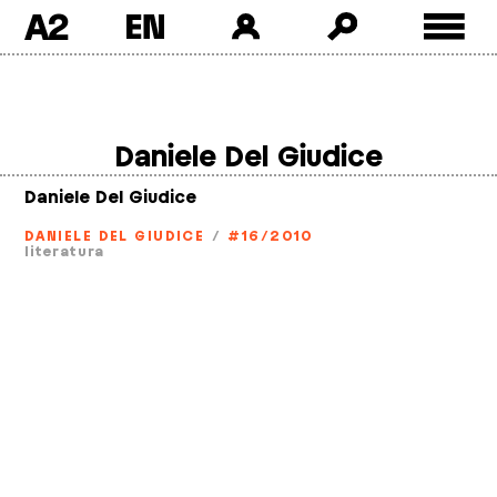
A2
Skip
to
content
Daniele Del Giudice
Daniele Del Giudice
DANIELE DEL GIUDICE
/
#16/2010
literatura