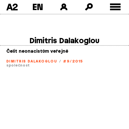
A2
Skip
to
content
Dimitris Dalakoglou
Čelit neonacistům veřejně
DIMITRIS DALAKOGLOU
/
#9/2015
společnost