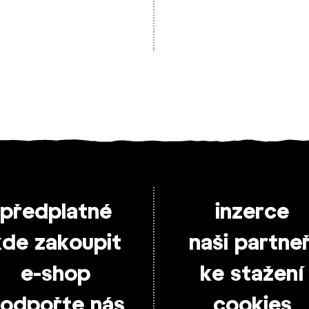
předplatné
inzerce
kde zakoupit
naši partneř
e-shop
ke stažení
odpořte nás
cookies