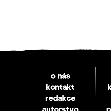
o nás
kontakt
redakce
autorstvo
p