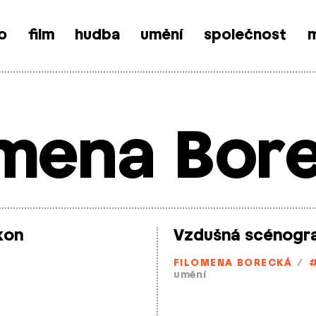
o
film
hudba
umění
společnost
m
omena Bor
kon
Vzdušná scénogra
FILOMENA BORECKÁ
/
umění