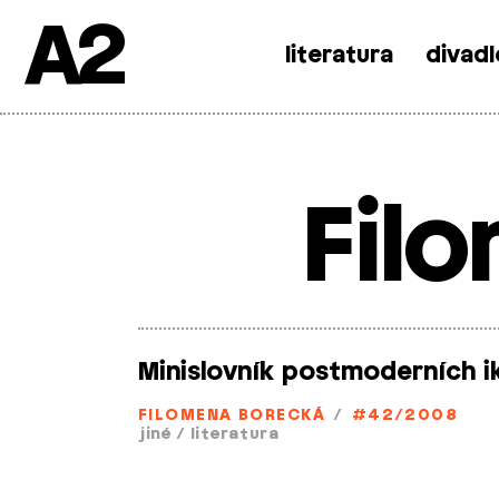
A2
literatura
divadl
Skip
to
content
Fil
Minislovník postmoderních i
FILOMENA BORECKÁ
/
#42/2008
jiné
/
literatura