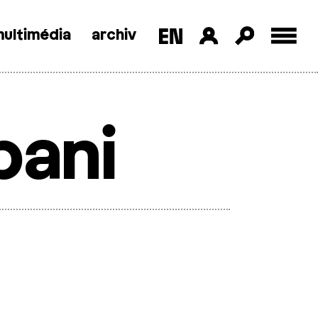
ultimédia
archiv
bani