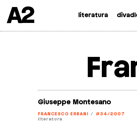
A2
literatura
divadl
Skip
to
content
Fra
Giuseppe Montesano
FRANCESCO ERBANI
/
#34/2007
literatura