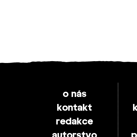
o nás
kontakt
redakce
autorstvo
p