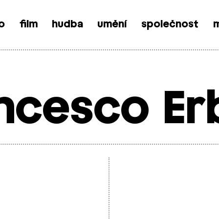
o
film
hudba
umění
společnost
m
ncesco Er