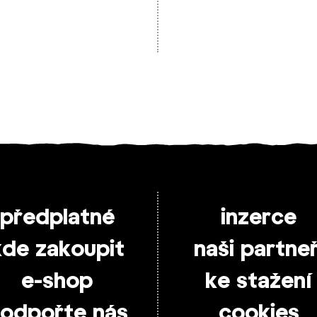
předplatné
inzerce
kde zakoupit
naši partneř
e-shop
ke stažení
odpořte nás
cookies