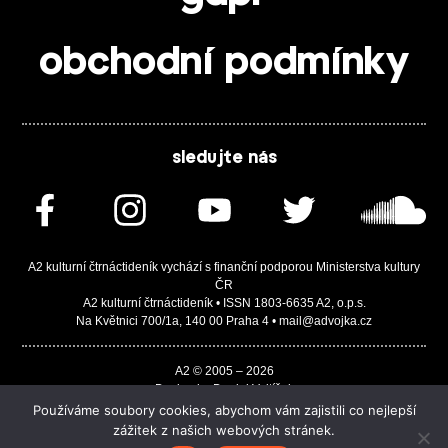
obchodní podmínky
sledujte nás
A2 kulturní čtrnáctideník vychází s finanční podporou Ministerstva kultury
ČR
A2 kulturní čtrnáctideník • ISSN 1803-6635 A2, o.p.s.
Na Květnici 700/1a, 140 00 Praha 4 • mail@advojka.cz
A2 © 2005 – 2026
Design by Daniel Vojtíšek
Built by JASA-IT & ChSoft
Používáme soubory cookies, abychom vám zajistili co nejlepší
zážitek z našich webových stránek.