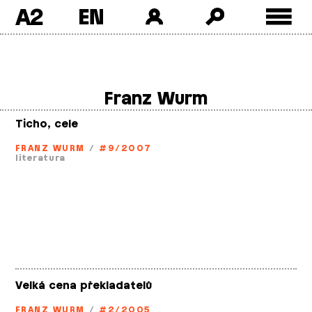
A2
Skip
to
content
Franz Wurm
Ticho, cele
FRANZ WURM
/
#9/2007
literatura
Velká cena překladatelů
FRANZ WURM
/
#2/2005