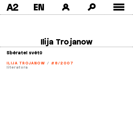
A2
Skip
to
content
Ilija Trojanow
Sběratel světů
ILIJA TROJANOW
/
#8/2007
literatura