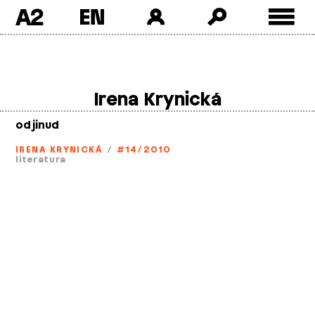
A2
Skip
to
content
Irena Krynická
odjinud
IRENA KRYNICKÁ
/
#14/2010
literatura