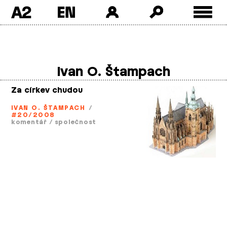
A2
Skip
to
content
Ivan O. Štampach
Za církev chudou
IVAN O. ŠTAMPACH
/
#20/2008
komentář
/
společnost