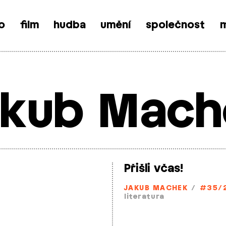
o
film
hudba
umění
společnost
m
akub Mach
Přišli včas!
JAKUB MACHEK
/
#35/
literatura