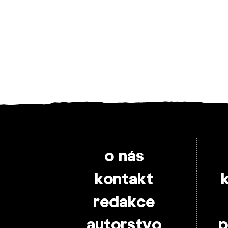
o nás
kontakt
redakce
autorstvo
p