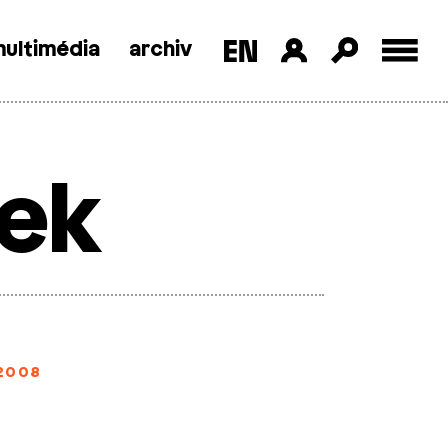
ultimédia
archiv
ek
2008