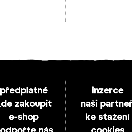
předplatné
inzerce
kde zakoupit
naši partneř
e-shop
ke stažení
odpořte nás
cookies