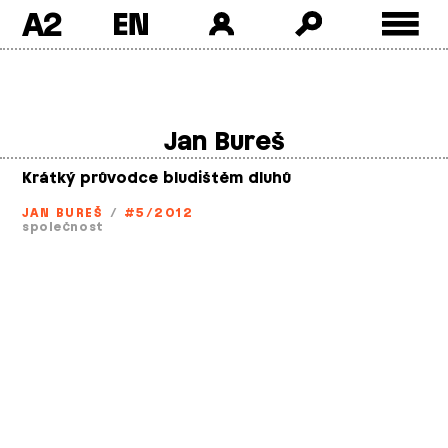
A2
Skip
to
content
Jan Bureš
Krátký průvodce bludištěm dluhů
JAN BUREŠ
/
#5/2012
společnost