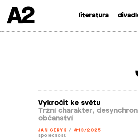
A2
literatura
divadl
Skip
to
content
Vykročit ke světu
Tržní charakter, desynchron
občanství
JAN GÉRYK
/
#13/2025
společnost