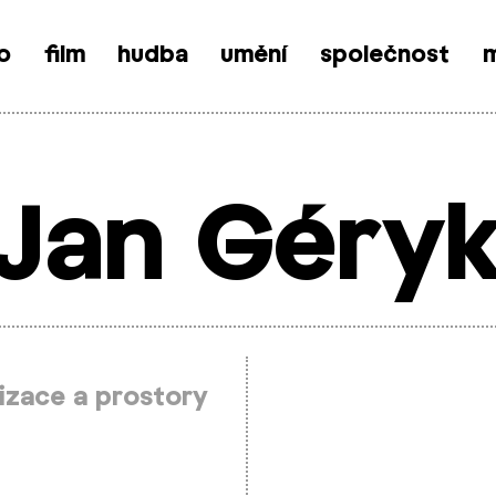
o
film
hudba
umění
společnost
m
Jan Géry
izace a prostory