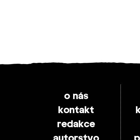
o nás
kontakt
redakce
autorstvo
p