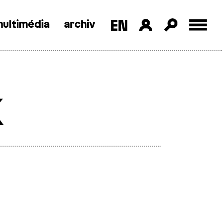
ultimédia
archiv
k