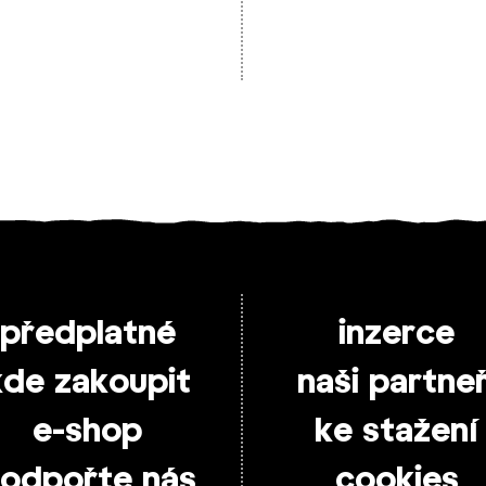
předplatné
inzerce
kde zakoupit
naši partneř
e-shop
ke stažení
odpořte nás
cookies