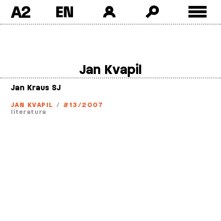
A2
Skip
to
content
Jan Kvapil
Jan Kraus SJ
JAN KVAPIL
/
#13/2007
literatura