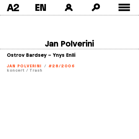
A2
Skip
to
content
Jan Polverini
Ostrov Bardsey – Ynys Enlli
JAN POLVERINI
/
#28/2006
koncert
/
Trash