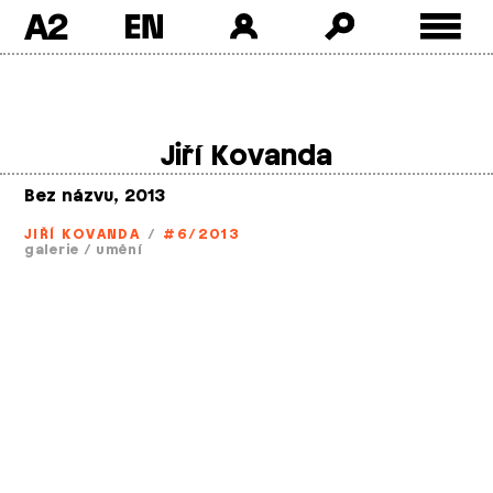
A2
Skip
to
content
Jiří Kovanda
Bez názvu, 2013
JIŘÍ KOVANDA
/
#6/2013
galerie
/
umění