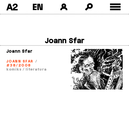
A2
Skip
to
content
Joann Sfar
Joann Sfar
JOANN SFAR
/
#38/2008
komiks
/
literatura