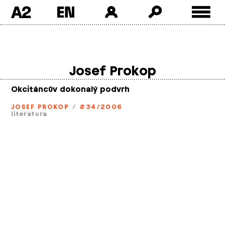
A2
Skip
to
content
Josef Prokop
Okcitáncův dokonalý podvrh
JOSEF PROKOP
/
#34/2006
literatura