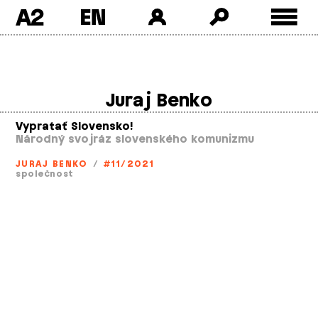
A2
Skip
to
content
Juraj Benko
Vypratať Slovensko!
Národný svojráz slovenského komunizmu
JURAJ BENKO
/
#11/2021
společnost