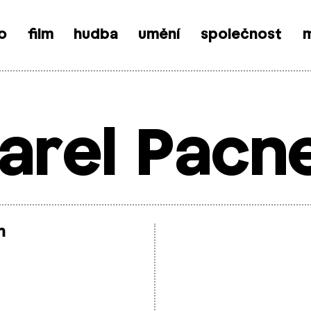
o
film
hudba
umění
společnost
m
arel Pacn
m