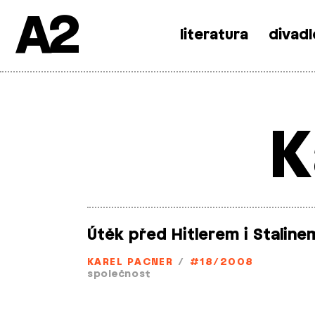
A2
literatura
divadl
Skip
to
content
K
Útěk před Hitlerem i Staline
KAREL PACNER
/
#18/2008
společnost