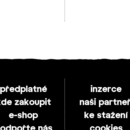
předplatné
inzerce
kde zakoupit
naši partneř
e-shop
ke stažení
odpořte nás
cookies