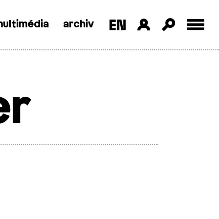
ultimédia
archiv
er