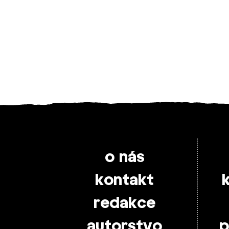
o nás
kontakt
redakce
autorstvo
p