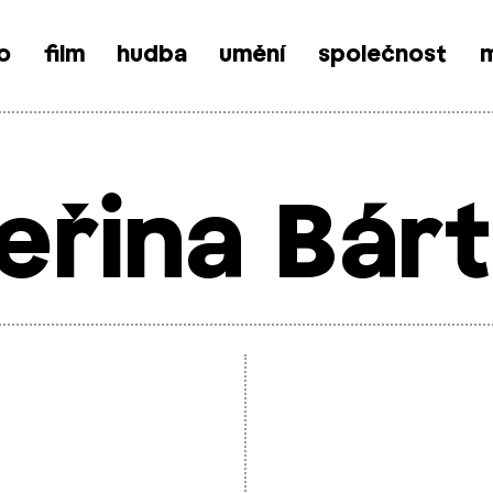
o
film
hudba
umění
společnost
m
eřina Bár