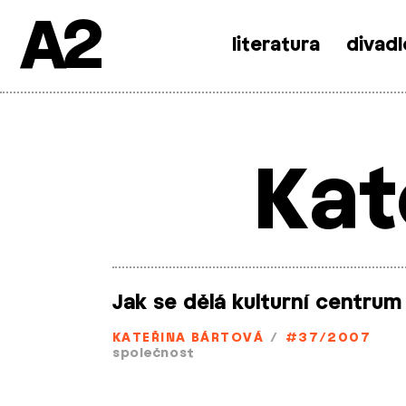
A2
literatura
divadl
Skip
to
content
Kat
Jak se dělá kulturní centrum
KATEŘINA BÁRTOVÁ
/
#37/2007
společnost