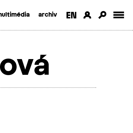
ultimédia
archiv
tová