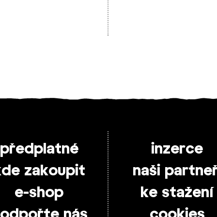
předplatné
inzerce
kde zakoupit
naši partneř
e-shop
ke stažení
odpořte nás
cookies