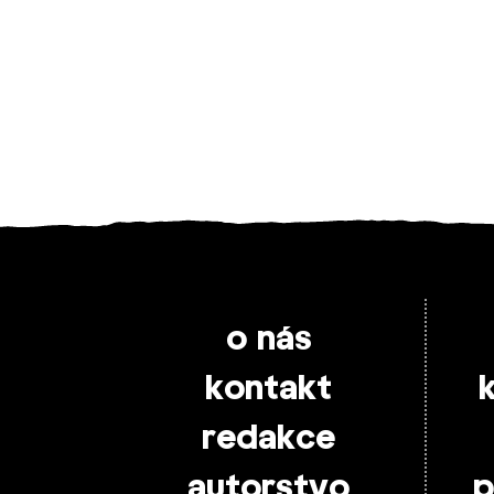
o nás
kontakt
redakce
autorstvo
p