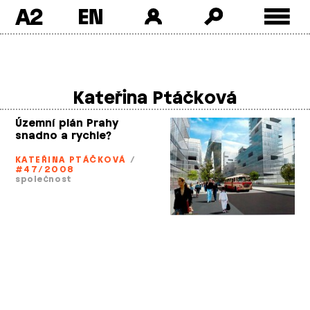
A2
Skip
to
content
Kateřina Ptáčková
Územní plán Prahy
snadno a rychle?
KATEŘINA PTÁČKOVÁ
/
#47/2008
společnost