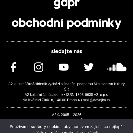
gdpr
obchodní podmínky
sledujte nás
A2 kulturní čtrnáctideník vychází s finanční podporou Ministerstva kultury
ČR
A2 kulturní čtrnáctideník • ISSN 1803-6635 A2, o.p.s.
Na Květnici 700/1a, 140 00 Praha 4 • mail@advojka.cz
A2 © 2005 – 2026
Design by Daniel Vojtíšek
Built by JASA-IT & ChSoft
Používáme soubory cookies, abychom vám zajistili co nejlepší
zážitek z našich webových stránek.