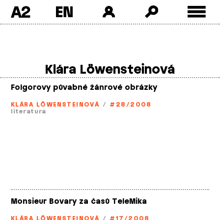
A2
Skip
to
content
Klára Löwensteinová
Folgorovy půvabné žánrové obrázky
KLÁRA LÖWENSTEINOVÁ
/
#28/2008
literatura
Monsieur Bovary za časů TeleMika
KLÁRA LÖWENSTEINOVÁ
/
#17/2008