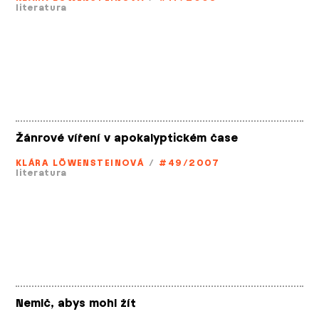
literatura
Žánrové víření v apokalyptickém čase
KLÁRA LÖWENSTEINOVÁ
/
#49/2007
literatura
Nemlč, abys mohl žít