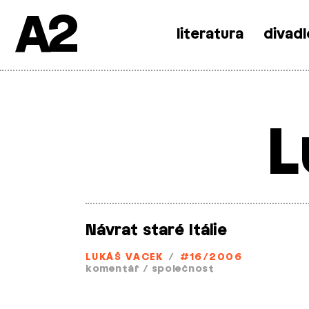
A2
literatura
divadl
Skip
to
content
L
Návrat staré Itálie
LUKÁŠ VACEK
/
#16/2006
komentář
/
společnost