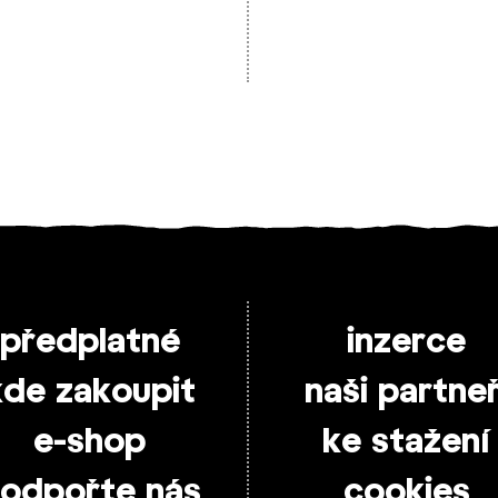
předplatné
inzerce
kde zakoupit
naši partneř
e-shop
ke stažení
odpořte nás
cookies