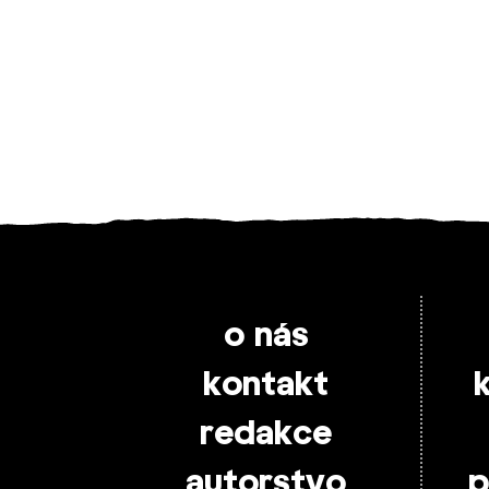
o nás
kontakt
redakce
autorstvo
p