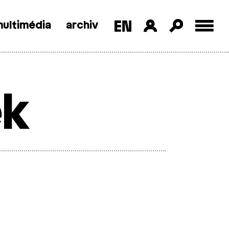
ultimédia
archiv
ek