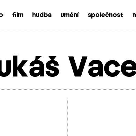
o
film
hudba
umění
společnost
m
ukáš Vac