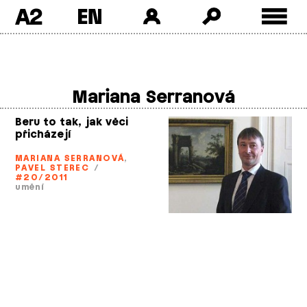
A2
Skip
to
content
Mariana Serranová
Beru to tak, jak věci
přicházejí
MARIANA SERRANOVÁ
,
PAVEL STEREC
/
#20/2011
umění