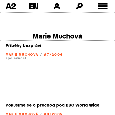
A2
Skip
to
content
Marie Muchová
Příběhy bezpráví
MARIE MUCHOVÁ
/
#7/2006
společnost
Pokusíme se o přechod pod BBC World Wide
MARIE MUCHOVÁ
/
#8/2005