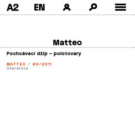
A2
Skip
to
content
Matteo
Pochcávací džíp – polotovary
MATTEO
/
#6/2011
literatura