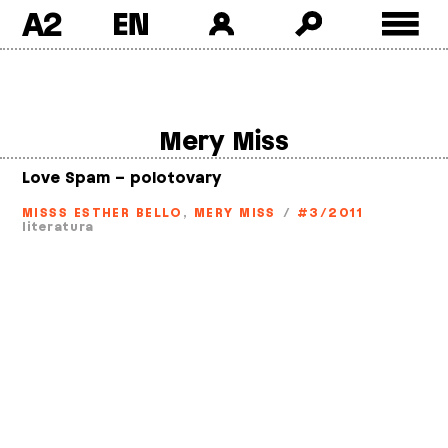
A2
Skip
to
content
Mery Miss
Love Spam – polotovary
MISSS ESTHER BELLO
,
MERY MISS
/
#3/2011
literatura